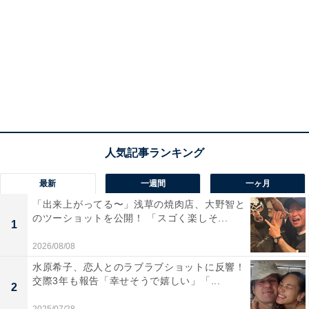
最新
一週間
一ヶ月
「出来上がってる〜」浅草の焼肉店、大野智と
のツーショットを公開！ 「スゴく楽しそ...
1
2026/08/08
水原希子、恋人とのラブラブショットに反響！
交際3年も報告「幸せそうで嬉しい」「...
2