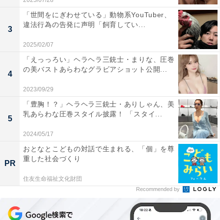
2025/07/28
「世間をにぎわせている」動物系YouTuber、
違法行為の告発に声明「飼育してい...
3
2025/02/07
「えっっろい」ヘラヘラ三銃士・まりな、圧巻
の美バストあらわなグラビアショット公開...
4
2023/09/29
「豊胸！？」ヘラヘラ三銃士・ありしゃん、美
乳あらわな圧巻スタイル披露！ 「スタイ...
5
2024/05/17
おとなとこどもの対話で生まれる、「個」を尊
重した社会づくり
PR
住友生命福祉文化財団
Recommended by