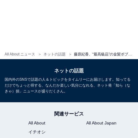
All About ニュース
ネットの話題
藤原紀香、“最高級品”の金髪ボブ姿に絶賛の声！ 「コケティッシュな魅力」「お人形さんみたい」
ネットの話題
国内外のSNSで話題の人＆トピックをタイムリーにお届けします。知ってる
だけでちょっと得する、なんだか楽しい気分になれる、ネット発「知ら（な
きゃ）損」ニュースが盛りだくさん。
関連サービス
All About
All About Japan
イチオシ