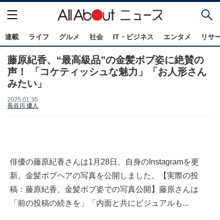
連載
ライフ
グルメ
社会
IT・ビジネス
エンタメ
リサ
藤原紀香、“最高級品”の金髪ボブ姿に絶賛の
声！ 「コケティッシュな魅力」「お人形さん
みたい」
2025.01.30
長谷川 優人
俳優の藤原紀香さんは1月28日、自身のInstagramを更
新。金髪ボブヘアの写真を公開しました。【実際の投
稿：藤原紀香、金髪ボブ姿での写真公開】藤原さんは
「前の投稿の続きを」「内面と共にビジュアルも...