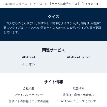
All About ニュース
クイズ
【ポケベル暗号クイズ】「7-6-6-0」はなんて読む？ アニメ化もされた人気漫画！
クイズ
日本人なら答えられないと恥ずかしい簡単なクイズから少し頭を使う絶妙に
難しいクイズまで、ついつい答えたくなるオモシロ＆学びクイズを日々更新
しています。
関連サービス
All About
All About Japan
イチオシ
サイト情報
会社概要
広告掲載
プライバシーポリシー
著作権・商標・免責事項
当サイトの情報についての注意
All About ニュースについて