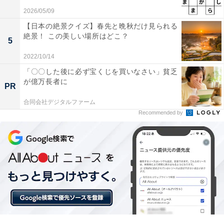
2026/05/09
【日本の絶景クイズ】春先と晩秋だけ見られる
絶景！ この美しい場所はどこ？
5
2022/10/14
「〇〇した後に必ず宝くじを買いなさい」貧乏
が億万長者に
PR
合同会社デジタルファーム
Recommended by