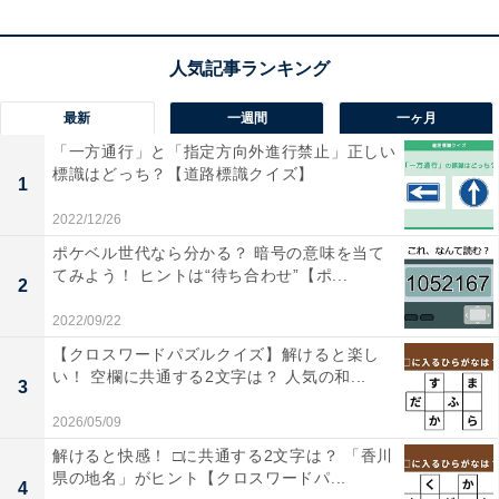
最新
一週間
一ヶ月
「一方通行」と「指定方向外進行禁止」正しい
標識はどっち？【道路標識クイズ】
1
2022/12/26
ポケベル世代なら分かる？ 暗号の意味を当て
てみよう！ ヒントは“待ち合わせ”【ポ...
2
2022/09/22
【クロスワードパズルクイズ】解けると楽し
い！ 空欄に共通する2文字は？ 人気の和...
3
2026/05/09
解けると快感！ □に共通する2文字は？ 「香川
県の地名」がヒント【クロスワードパ...
4