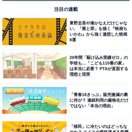
注目の連載
東野圭吾や湊かなえだけじゃな
い、「業と罪」を描く『映画ち
いかわ』から強く連想した映画
8選
20年間「駆け込み実績ゼロ」の
学校も…「こども110番の家」
は本当に必要？ PTAが直面する
理想と現実
「青春18きっぷ」販売激減の裏
に何が？ 連続利用の厳格化だけ
ではない「本当の理由」
「移民」に冷たいのはどっちな
のか？ スイスの厳格過ぎる学歴