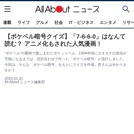
連載
ライフ
グルメ
社会
IT・ビジネス
エンタメ
リサ
【ポケベル暗号クイズ】「7-6-6-0」はなんて
読む？ アニメ化もされた人気漫画！
“ポケベル”の愛称で親しまれたポケットベル。1994年頃にカタカナの送信が
可能になるまでは、語呂合わせで作った「ポケベル暗号」が流行しました。
今回は、そんな「ポケベル暗号」をもとにクイズを作成。皆さんは分かりま
すか？
2025.01.31
All About ニュース編集部