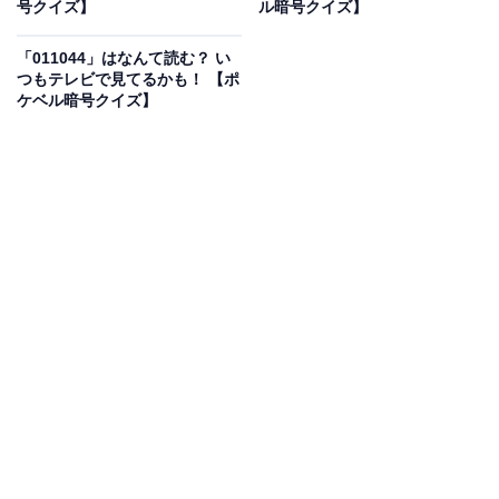
こちらもおすすめ
号クイズ】
ル暗号クイズ】
「2-10000-71」はなんて読む？ 楽しくないとき
に使う言葉！ 【ポケベル暗号クイズ】
「011044」はなんて読む？ い
つもテレビで見てるかも！ 【ポ
ケベル暗号クイズ】
1
2