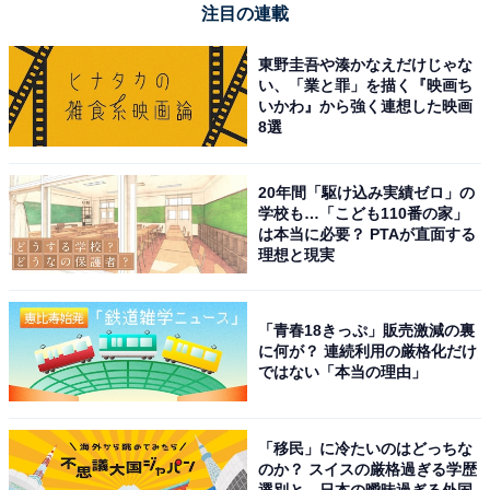
注目の連載
東野圭吾や湊かなえだけじゃな
い、「業と罪」を描く『映画ち
いかわ』から強く連想した映画
8選
20年間「駆け込み実績ゼロ」の
学校も…「こども110番の家」
は本当に必要？ PTAが直面する
理想と現実
「青春18きっぷ」販売激減の裏
に何が？ 連続利用の厳格化だけ
ではない「本当の理由」
「移民」に冷たいのはどっちな
のか？ スイスの厳格過ぎる学歴
選別と、日本の曖昧過ぎる外国