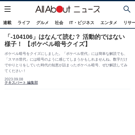
連載
ライフ
グルメ
社会
IT・ビジネス
エンタメ
リサ
「-104106」はなんて読む？ 活動的ではない
様子！ 【ポケベル暗号クイズ】
ポケベル暗号をクイズにしました。「ポケベル世代」には簡単な解読でも、
「スマホ世代」には暗号のように感じてしまうかもしれませんね。数字だけ
でやりとりをしていた時代の知恵が詰まったポケベル暗号、ぜひ解読してみ
てください！
2023.09.08
テキスパート 編集部