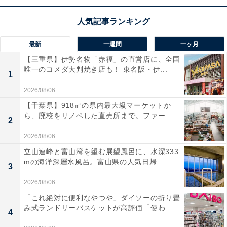
最新
一週間
一ヶ月
【三重県】伊勢名物「赤福」の直営店に、全国
唯一のコメダ大判焼き店も！ 東名阪・伊...
1
2026/08/06
【千葉県】918㎡の県内最大級マーケットか
ら、廃校をリノベした直売所まで。ファー...
2
2026/08/06
立山連峰と富山湾を望む展望風呂に、水深333
mの海洋深層水風呂。富山県の人気日帰...
3
2026/08/06
「これ絶対に便利なやつや」ダイソーの折り畳
み式ランドリーバスケットが高評価「使わ...
4