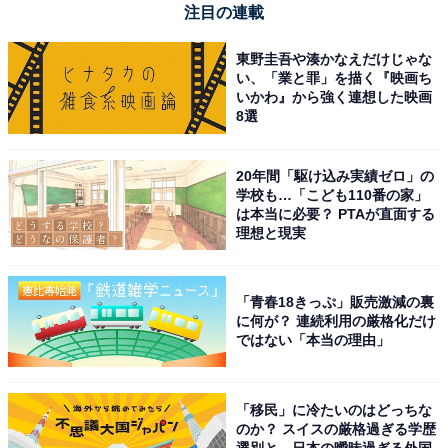
注目の連載
東野圭吾や湊かなえだけじゃな
い、「業と罪」を描く『映画ち
いかわ』から強く連想した映画
8選
20年間「駆け込み実績ゼロ」の
学校も…「こども110番の家」
は本当に必要？ PTAが直面する
理想と現実
「青春18きっぷ」販売激減の裏
に何が？ 連続利用の厳格化だけ
ではない「本当の理由」
「移民」に冷たいのはどっちな
のか？ スイスの厳格過ぎる学歴
選別と、日本の曖昧過ぎる外国