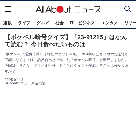
連載
ライフ
グルメ
社会
IT・ビジネス
エンタメ
リサ
【ポケベル暗号クイズ】「23-91215」はなん
て読む？ 今日食べたいものは……
“ポケベル”の愛称で親しまれたポケットベル。1994年頃にカタカナの送信が
可能になるまでは、語呂合わせで作った「ポケベル暗号」が流行しました。
今回は、そんな「ポケベル暗号」をもとにクイズを作成。皆さんは分かりま
すか？
2025.01.13
All About ニュース編集部