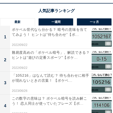
最新
一週間
一ヶ月
ポケベル世代なら分かる？ 暗号の意味を当て
てみよう！ ヒントは“待ち合わせ”【ポ...
1
2022/09/22
難易度高めの「ポケベル暗号」、解読できる？
ヒントは“遊びの定番スポーツ”【ポケ...
2
2022/09/22
「105216」はなんて読む？ 待ち合わせに相手
が現れないときの言葉！ 【ポケベ...
3
2023/06/26
この数字の意味は？ ポケベル暗号を読み解こ
う！ 恋人同士が使っていたフレーズ【ポ...
4