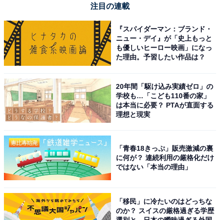
注目の連載
『スパイダーマン：ブランド・
ニュー・デイ』が「史上もっと
も優しいヒーロー映画」になっ
た理由。予習したい作品は？
20年間「駆け込み実績ゼロ」の
学校も…「こども110番の家」
は本当に必要？ PTAが直面する
理想と現実
「青春18きっぷ」販売激減の裏
に何が？ 連続利用の厳格化だけ
ではない「本当の理由」
「移民」に冷たいのはどっちな
のか？ スイスの厳格過ぎる学歴
選別と、日本の曖昧過ぎる外国