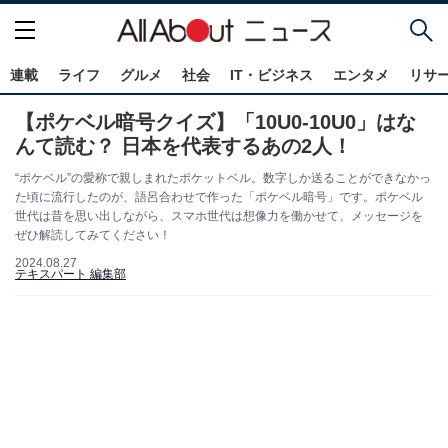
連載
ライフ
グルメ
社会
IT・ビジネス
エンタメ
リサ
【ポケベル暗号クイズ】「10U0-10U0」はな
んて読む？ 日本を代表するあの2人！
“ポケベル”の愛称で親しまれたポケットベル。数字しか送ることができなかっ
た頃に流行したのが、語呂合わせで作った「ポケベル暗号」です。ポケベル
世代は昔を思い出しながら、スマホ世代は想像力を働かせて、メッセージを
ぜひ解読してみてください！
2024.08.27
テキスパート 編集部