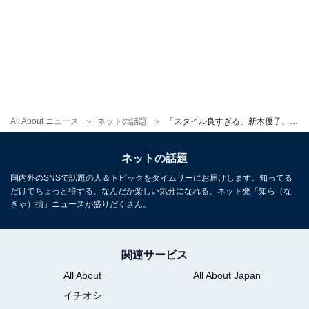
All About ニュース
ネットの話題
「スタイル良すぎる」新木優子、美脚すぎる私服ショットに反響！ 「脚が長い」「黒タイツ最高」の声
ネットの話題
国内外のSNSで話題の人＆トピックをタイムリーにお届けします。知ってる
だけでちょっと得する、なんだか楽しい気分になれる、ネット発「知ら（な
きゃ）損」ニュースが盛りだくさん。
関連サービス
All About
All About Japan
イチオシ