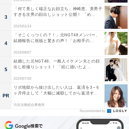
2023/03/03
「何て美しく端正なお顔立ち」神崎恵、美男子
すぎる次男の顔出しショット公開！ 「め...
3
2025/01/14
「そこくっつくの？！」元NGT48メンバー、
結婚報告に祝福と驚きの声！「お相手の...
4
2026/08/07
結婚した元NGT48、一般人イケメン夫との顔
出し前撮りショット！ 「絵に描いたよ...
5
2024/07/30
リボ地獄から抜け出したい人は、返済を3～6
ヶ月停止して『大幅に減額してから返済す...
PR
渋谷法務総合事務所
Recommended by