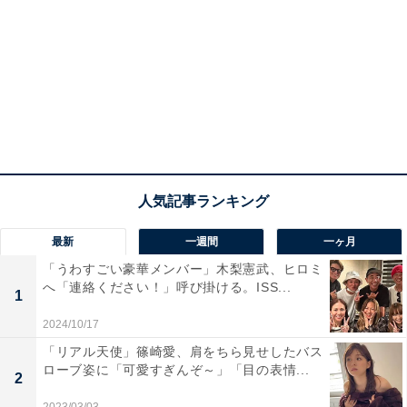
最新
一週間
一ヶ月
「うわすごい豪華メンバー」木梨憲武、ヒロミ
へ「連絡ください！」呼び掛ける。ISS...
1
2024/10/17
「リアル天使」篠崎愛、肩をちら見せしたバス
ローブ姿に「可愛すぎんぞ～」「目の表情...
2