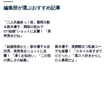
編集部が選ぶおすすめ記事
「二人共歯多っ！笑」重岡大毅
＆新木優子、満面の笑みで
の“結婚”ショットに反響！ 「美
男美女だね」
「結婚発表かと」新木優子＆吉
新木優子、美脚際立つ私服コー
沢亮、美男美女ショットに反
デを披露！ 「スタイル良すぎて
響！ 「凄くお似合い」「この世
ビビった」「黒スト好きからし
の美しさの結集」
たら最高だよ」