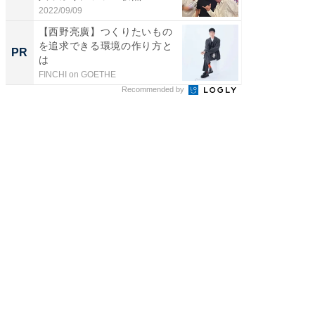
2022/09/09
2026/08/0
【西野亮廣】つくりたいもの
【あの
を追求できる環境の作り方と
M発送
PR
PR
は
ル便！
FINCHI on GOETHE
チクタク
Recommended by