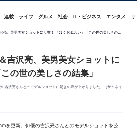
連載
ライフ
グルメ
社会
IT・ビジネス
エンタメ
リ
「結婚発表かと」新木優子＆吉沢亮、美男美女ショットに反響！ 「凄くお似合い」「この世の美しさの結集」
＆吉沢亮、美男美女ショットに
「この世の美しさの結集」
新。俳優の吉沢亮さんとのモデルショットに驚きの声が上がりました。（サムネイ
agramを更新。俳優の吉沢亮さんとのモデルショットを公