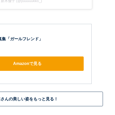
 by 新木優子 (@yuuuuukko_)
写真集「ガールフレンド」
Amazonで見る
木さんの美しい姿をもっと見る！