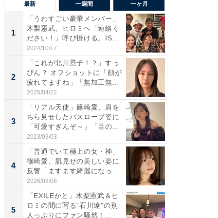
最新
一週間
一ヶ月
「うわすごい豪華メンバー」
「さす
木梨憲武、ヒロミへ「連絡く
は」高
1
1
ださい！」呼び掛ける。IS
災地を
S...
「カ...
2024/10/17
2026/08/0
「これが北川景子！？」すっ
「女の
ぴん？ オフショットに「顔が
介、バ
2
2
疲れてますね」「無加工無
らのプレ
表...
愛...
2025/04/22
2026/08/0
「リアル天使」篠崎愛、肩を
「脚が
ちら見せしたバスローブ姿に
横川尚
3
3
「可愛すぎんぞ～」「目の表
ムキな姿
情...
刃...
2023/03/03
2026/08/0
「普通でいて極上の女・神」
「え、
篠崎愛、肌見せの美しい姿に
芸人、2
4
4
反響「ますます綺麗になって
エットに
い...
2026/08/06
2026/08/0
「EXILEかと」木梨憲武＆ヒ
「脳がバ
ロミの間に写る“石川遼”の別
装姿が話
5
5
人っぷりにファン騒然！...
のお父さ