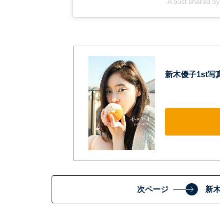
A post shared
新木優子1st
次ページ
新