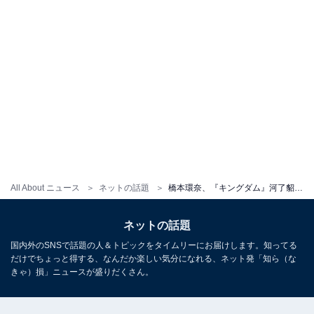
All About ニュース
ネットの話題
橋本環奈、『キングダム』河了貂の姿を披露！ 山崎賢人＆吉沢亮とのスリーショットに「3人しか勝たん！！」
ネットの話題
国内外のSNSで話題の人＆トピックをタイムリーにお届けします。知ってる
だけでちょっと得する、なんだか楽しい気分になれる、ネット発「知ら（な
きゃ）損」ニュースが盛りだくさん。