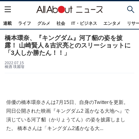
連載
ライフ
グルメ
社会
IT・ビジネス
エンタメ
リサ
橋本環奈、『キングダム』河了貂の姿を披
露！ 山崎賢人＆吉沢亮とのスリーショットに
「3人しか勝たん！！」
2022.07.15
橋酒 瑛麗瑠
俳優の橋本環奈さんは7月15日、自身のTwitterを更新。
同日公開された映画『キングダム2 遥かなる大地へ』で
演じている河了貂（かりょうてん）の姿を披露しまし
た。 橋本さんは「キングダム2遙かなる大...