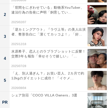
2026/08/08
「世間をにぎわせている」動物系YouTuber、
違法行為の告発に声明「飼育してい...
2
2025/02/07
「逆カミングアウト」『ラヴ上等』の美人出演
者、整形告白に「潔くてカッコよ！」「好...
3
2025/12/18
水原希子、恋人とのラブラブショットに反響！
交際3年も報告「幸せそうで嬉しい」「...
4
2025/07/28
「え、別人過ぎん？」お笑い芸人、2カ月で約
12kgのダイエットに成功！ 「イケメ...
5
2026/08/04
シェア別荘「COCO VILLA Owners」3選
PR