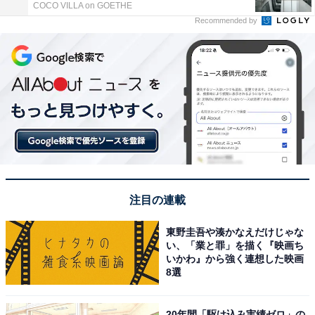
COCO VILLA on GOETHE
Recommended by
注目の連載
東野圭吾や湊かなえだけじゃな
い、「業と罪」を描く『映画ち
いかわ』から強く連想した映画
8選
20年間「駆け込み実績ゼロ」の