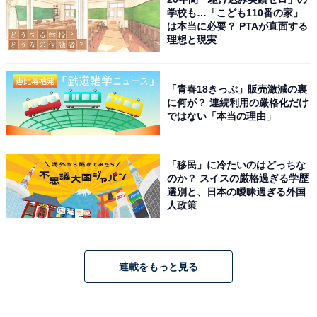
学校も…「こども110番の家」
は本当に必要？ PTAが直面する
理想と現実
「青春18きっぷ」販売激減の裏
に何が？ 連続利用の厳格化だけ
ではない「本当の理由」
「移民」に冷たいのはどっちな
のか？ スイスの厳格過ぎる学歴
選別と、日本の曖昧過ぎる外国
人政策
連載をもっと見る