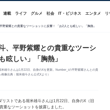
連載
ライフ
グルメ
社会
IT・ビジネス
エンタメ
リ
平野紫耀との貴重なツーショットに反響！ 「お2人とも眩しい」「胸熱」
斗、平野紫耀との貴重なツーシ
とも眩しい」「胸熱」
雄斗さんは1月22日、自身のXを更新。Number_iの平野紫耀さんとの貴
ル画像出典：堀米雄斗さん公式Xより）
リストである堀米雄斗さんは1月22日、自身のX（旧
さんとの貴重なツーショットを披露しました。