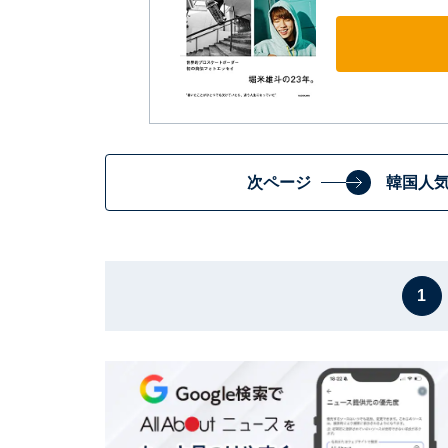
次ページ
韓国人
1