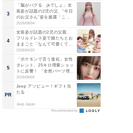
「脳がバグる jkでしょ」女
「好感
装姿が話題の2児の父、“今日
や、“マ
3
3
のお父さん”姿を披露「こ...
画変更
財...
2026/08/04
2026/07/3
女装姿が話題の2児の父親、
「脚が
フリルドレス姿で娘たちとお
横川尚
4
4
ままごと「なんて可愛くて平
ムキな姿
和...
刃...
2026/04/20
2026/08/0
「ポケモンで言う進化」女性
「2人と
タレント、25キロ増量ショッ
團十郎
5
5
トに反響！ 「全然パーツ埋...
「後ろ
「...
2026/08/05
2026/08/0
Jeep アソビュー！ギフト当
これが
たる
事例集
PR
PR
Jeep Japan
株式会社
Recommended by