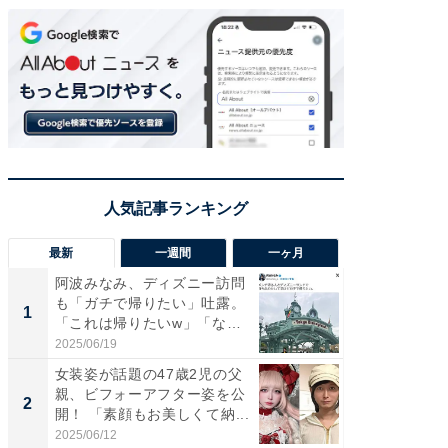
最新
一週間
一ヶ月
阿波みなみ、ディズニー訪問
「さす
も「ガチで帰りたい」吐露。
は」高
1
1
「これは帰りたいw」「なん
災地を
ち...
「カ...
2025/06/19
2026/08/0
女装姿が話題の47歳2児の父
「女の
親、ビフォーアフター姿を公
介、バ
2
2
開！ 「素顔もお美しくて納...
らのプレ
愛...
2025/06/12
2026/08/0