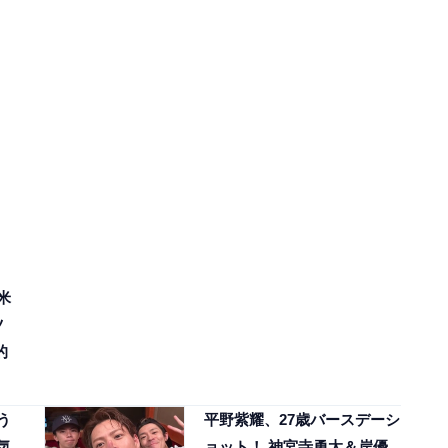
米
ツ
的
う
平野紫耀、27歳バースデーシ
気
ョット！ 神宮寺勇太＆岸優