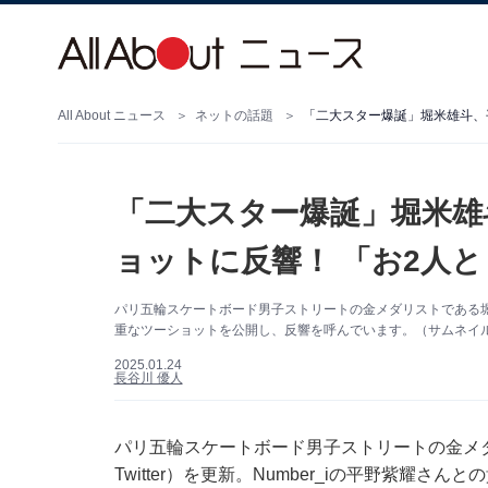
All About ニュース
ネットの話題
「二大スター爆誕」堀米雄斗、
「二大スター爆誕」堀米雄
ョットに反響！ 「お2人
パリ五輪スケートボード男子ストリートの金メダリストである堀米
重なツーショットを公開し、反響を呼んでいます。（サムネイ
2025.01.24
長谷川 優人
パリ五輪スケートボード男子ストリートの金メダ
Twitter）を更新。Number_iの平野紫耀