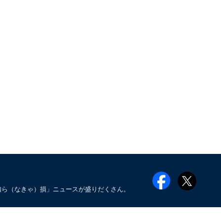
知ら（なきゃ）損」ニュースが盛りだくさん。