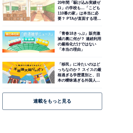
20年間「駆け込み実績ゼ
ロ」の学校も…「こども
110番の家」は本当に必
要？ PTAが直面する理想
と現実
「青春18きっぷ」販売激
減の裏に何が？ 連続利用
の厳格化だけではない
「本当の理由」
「移民」に冷たいのはど
っちなのか？ スイスの厳
格過ぎる学歴選別と、日
本の曖昧過ぎる外国人政
策
連載をもっと見る