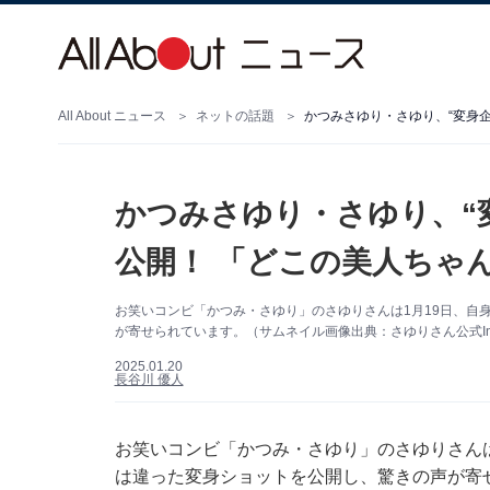
All About ニュース
ネットの話題
かつみさゆり・さゆり、“変身
かつみさゆり・さゆり、“
公開！ 「どこの美人ちゃ
お笑いコンビ「かつみ・さゆり」のさゆりさんは1月19日、自身の
が寄せられています。（サムネイル画像出典：さゆりさん公式Inst
2025.01.20
長谷川 優人
お笑いコンビ「かつみ・さゆり」のさゆりさんは1月
は違った変身ショットを公開し、驚きの声が寄