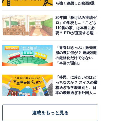
ら強く連想した映画8選
20年間「駆け込み実績ゼ
ロ」の学校も…「こども
110番の家」は本当に必
要？ PTAが直面する理想
と現実
「青春18きっぷ」販売激
減の裏に何が？ 連続利用
の厳格化だけではない
「本当の理由」
「移民」に冷たいのはど
っちなのか？ スイスの厳
格過ぎる学歴選別と、日
本の曖昧過ぎる外国人政
策
連載をもっと見る