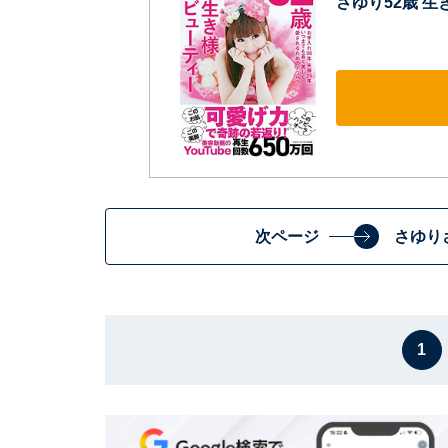
さゆり52歳 生
次ページ
さゆり
1