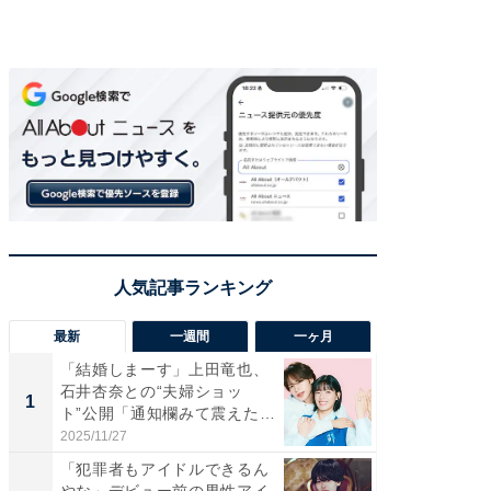
最新
一週間
一ヶ月
「結婚しまーす」上田竜也、
「さす
石井杏奈との“夫婦ショッ
は」高
1
1
ト”公開「通知欄みて震えた」
災地を
「...
「カ...
2025/11/27
2026/08/0
「犯罪者もアイドルできるん
「女の