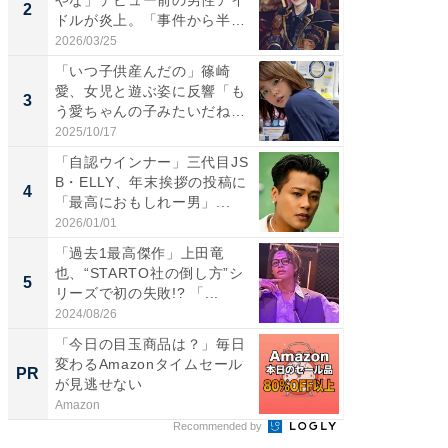
やな」デビュー前の男性アイ
介、バ
2
2
ドルが炎上。「事件から半年
らのプレ
も...
愛...
2026/03/25
2026/08/0
「いつ子供産んだの」篠崎
「脚が
愛、女児と遊ぶ姿に反響「も
横川尚
3
3
う愛ちゃんの子みたいだね」
ムキな姿
「完...
刃...
2025/10/17
2026/08/0
「自認ウインナー」三代目JS
「え、
B・ELLY、年末挨拶の投稿に
芸人、2
4
4
「最高におもしれー男」...
エットに
2026/01/01
2026/08/0
「過去1最高傑作」上田竜
「脳がバ
也、“STARTO社の倒し方”シ
装姿が話
5
5
リーズで初の失敗!? 「...
のお父さ
2024/08/26
2026/08/0
「今日の目玉商品は？」毎日
FINCH
変わるAmazonタイムセール
クセッ
PR
PR
が見逃せない
Amazon
FINCHI o
Recommended by