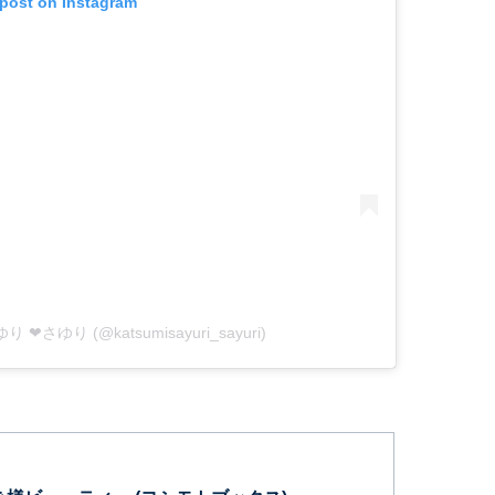
 post on Instagram
ゆり ❤さゆり (@katsumisayuri_sayuri)