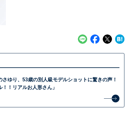
のさゆり、53歳の別人級モデルショットに驚きの声！
ル！！リアルお人形さん」