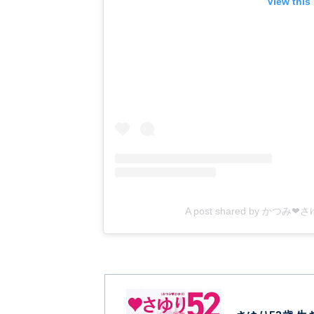
View this
A post shared by かつみ❤さ