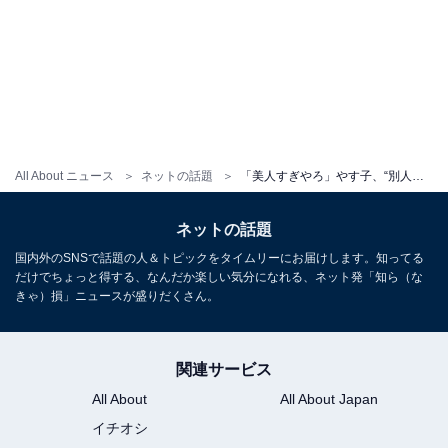
All About ニュース
ネットの話題
「美人すぎやろ」やす子、“別人級”モデルショットに反響！ 「爽やかビューティー」「かわいいです」
ネットの話題
国内外のSNSで話題の人＆トピックをタイムリーにお届けします。知ってる
だけでちょっと得する、なんだか楽しい気分になれる、ネット発「知ら（な
きゃ）損」ニュースが盛りだくさん。
関連サービス
All About
All About Japan
イチオシ