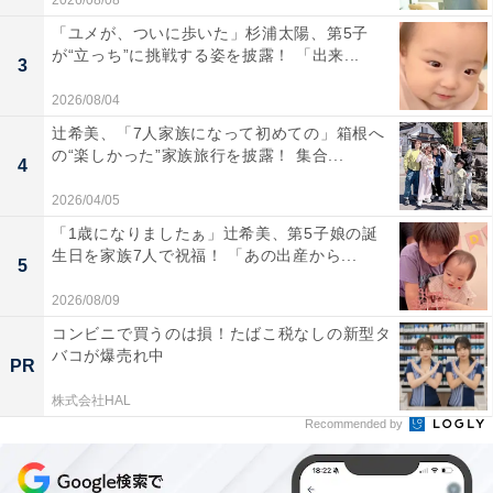
2026/08/08
「ユメが、ついに歩いた」杉浦太陽、第5子
が“立っち”に挑戦する姿を披露！ 「出来...
3
2026/08/04
辻希美、「7人家族になって初めての」箱根へ
の“楽しかった”家族旅行を披露！ 集合...
4
2026/04/05
「1歳になりましたぁ」辻希美、第5子娘の誕
生日を家族7人で祝福！ 「あの出産から...
5
2026/08/09
コンビニで買うのは損！たばこ税なしの新型タ
バコが爆売れ中
PR
株式会社HAL
Recommended by