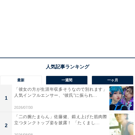
最新
一週間
一ヶ月
「彼女の方が生涯年収多そうなので別れます」
人気インフルエンサー、“彼氏”に振られ...
1
2026/07/30
「二の腕たまらん」佐藤健、鍛え上げた筋肉際
立つタンクトップ姿を披露！ 「たくまし...
2