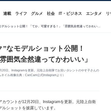
連載
ライフ
グルメ
社会
IT・ビジネス
エンタメ
リ
やす子、別人級“大人シック”なモデルショット公開！ 「てか、可愛すぎる！」「雰囲気全然違ってかわいい」
ク”なモデルショット公開！
雰囲気全然違ってかわいい」
20日、Instagramを更新。元陸上自衛隊でお笑いタレントのやす子さんの
画像出典：CanCam公式Instagramより）
ウントが12月20日、Instagramを更新。元陸上自衛
デルショットを披露しています。