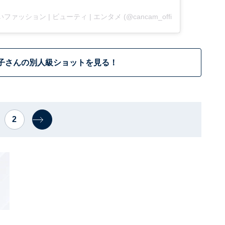
いファッション | ビューティ | エンタメ (@cancam_official)
子さんの別人級ショットを見る！
2