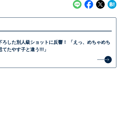
下ろした別人級ショットに反響！ 「えっ、めちゃめち
てたやす子と違う!!!」