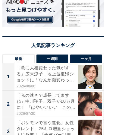
最新
一週間
一ヶ月
「急に人相変わった気がす
「さす
る」広末涼子、地上波復帰シ
は」高
1
1
ョットに「なんか顔変わっ
災地を
た」の...
「カ...
2026/08/06
2026/08/0
「光の速さで成長してます
「女の
ね」中川翔子、双子が10カ月
介、バ
2
2
に！ 「はやいいいい この
らのプレ
前...
愛...
2026/07/30
2026/08/0
「ポケモンで言う進化」女性
「好感
タレント、25キロ増量ショッ
や、“マ
3
3
トに反響！ 「全然パーツ埋...
画変更