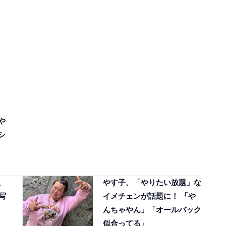
や
シ
、
やす子、「やりたい放題」な
写
イメチェンが話題に！ 「や
んちゃやん」「オールバック
似合ってる」