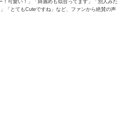
ー！可愛い！」「綺麗めも似合ってます」「別人みた
」「とてもCuteですね」など、ファンから絶賛の声