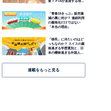
要？ PTAが直面する理想
と現実
「青春18きっぷ」販売激
減の裏に何が？ 連続利用
の厳格化だけではない
「本当の理由」
「移民」に冷たいのはど
っちなのか？ スイスの厳
格過ぎる学歴選別と、日
本の曖昧過ぎる外国人政
策
連載をもっと見る