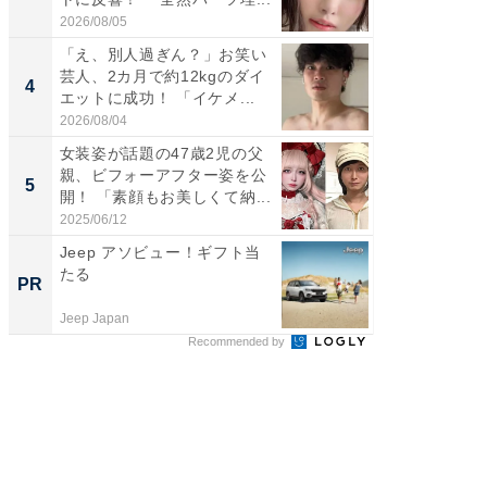
財...
2026/08/05
2026/07/3
「え、別人過ぎん？」お笑い
「脚が
芸人、2カ月で約12kgのダイ
横川尚
4
4
エットに成功！ 「イケメ...
ムキな姿
刃...
2026/08/04
2026/08/0
女装姿が話題の47歳2児の父
「2人と
親、ビフォーアフター姿を公
團十郎
5
5
開！ 「素顔もお美しくて納...
「後ろ
「...
2025/06/12
2026/08/0
Jeep アソビュー！ギフト当
全国の
たる
付きの
PR
PR
Jeep Japan
COCO VIL
Recommended by