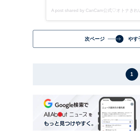
A post shared by CanCam公式♡オトナきれ
次ページ
やす
1