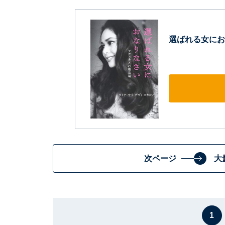
選ばれる女にお
次ページ
大
1