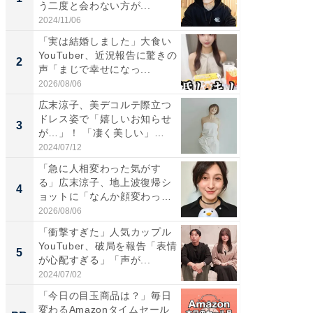
う二度と会わない方が...
災地を
「カ...
2024/11/06
2026/08/0
「実は結婚しました」大食い
「女の
YouTuber、近況報告に驚きの
介、バ
2
2
声「まじで幸せになっ...
らのプレ
愛...
2026/08/06
2026/08/0
広末涼子、美デコルテ際立つ
「脚が
ドレス姿で「嬉しいお知らせ
横川尚
3
3
が…」！ 「凄く美しい」
ムキな姿
「透...
刃...
2024/07/12
2026/08/0
「急に人相変わった気がす
「2人と
る」広末涼子、地上波復帰シ
團十郎
4
4
ョットに「なんか顔変わっ
「後ろ
た」の...
「...
2026/08/06
2026/08/0
「衝撃すぎた」人気カップル
「脳がバ
YouTuber、破局を報告「表情
装姿が話
5
5
が心配すぎる」「声が...
のお父さ
2024/07/02
2026/08/0
「今日の目玉商品は？」毎日
【銀座】
変わるAmazonタイムセール
の贅沢