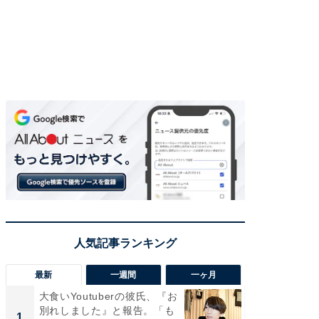
最新
一週間
一ヶ月
大食いYoutuberの彼氏、『お
「さす
別れしました』と報告。「も
は」高
1
1