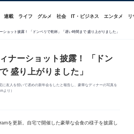
連載
ライフ
グルメ
社会
IT・ビジネス
エンタメ
リ
ーショット披露！ 「ドンペリで乾杯」「遅い時間まで 盛り上がりました」
ィナーショット披露！ 「ドン
で 盛り上がりました」
新。自宅に友人を招いて遅めの新年会をしたと報告し、豪華なディナーの写真を
amより）
agramを更新。自宅で開催した豪華な会食の様子を披露し