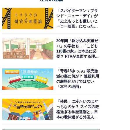
『スパイダーマン：ブラ
ンド・ニュー・デイ』が
「史上もっとも優しいヒ
ーロー映画」になった理
由。予習したい作品は？
20年間「駆け込み実績ゼ
ロ」の学校も…「こども
110番の家」は本当に必
要？ PTAが直面する理想
と現実
「青春18きっぷ」販売激
減の裏に何が？ 連続利用
の厳格化だけではない
「本当の理由」
「移民」に冷たいのはど
っちなのか？ スイスの厳
格過ぎる学歴選別と、日
本の曖昧過ぎる外国人政
策