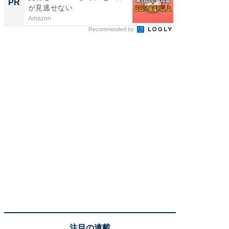
PR
PR
が見逃せない
Amazon
ReFa GIN
Recommended by
注目の連載