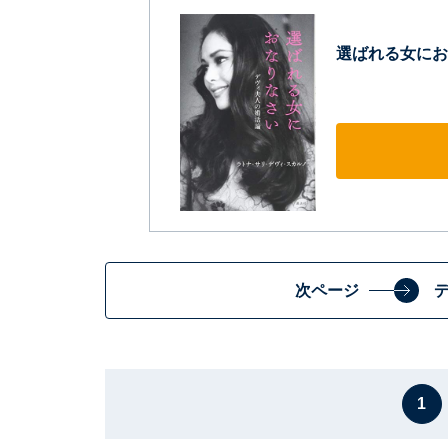
選ばれる女にお
次ページ
1