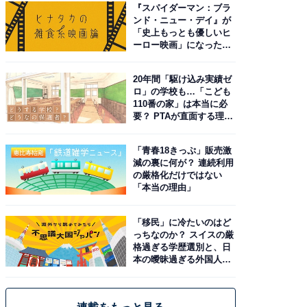
『スパイダーマン：ブラ
ンド・ニュー・デイ』が
「史上もっとも優しいヒ
ーロー映画」になった理
由。予習したい作品は？
20年間「駆け込み実績ゼ
ロ」の学校も…「こども
110番の家」は本当に必
要？ PTAが直面する理想
と現実
「青春18きっぷ」販売激
減の裏に何が？ 連続利用
の厳格化だけではない
「本当の理由」
「移民」に冷たいのはど
っちなのか？ スイスの厳
格過ぎる学歴選別と、日
本の曖昧過ぎる外国人政
策