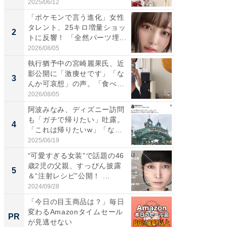
「カ...
2025/06/12
2026/08/0
「ポケモンで言う進化」女性
「女の
タレント、25キロ増量ショッ
介、バ
2
2
トに反響！ 「全然パーツ埋...
らのプレ
愛...
2026/08/05
2026/08/0
執行猶予中の宮崎麗果氏、近
「好感
影公開に「激痩せです」「な
や、“マ
3
3
んか可哀想」の声。「食べら
画変更
れ...
財...
2026/08/05
2026/07/3
阿波みなみ、ディズニー訪問
「脚が
も「ガチで帰りたい」吐露。
横川尚
4
4
「これは帰りたいw」「なん
ムキな姿
ち...
刃...
2025/06/19
2026/08/0
“可愛すぎる女装”で話題の46
「2人と
歳2児の父親、すっぴん披露
團十郎
5
5
＆“注射レシピ”公開！ ...
「後ろ
「...
2024/09/28
2026/08/0
「今日の目玉商品は？」毎日
「え、
変わるAmazonタイムセール
の？」8
PR
PR
が見逃せない
場！Ama