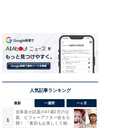
最新
一週間
一ヶ月
女装姿が話題の47歳2児の父
「さす
親、ビフォーアフター姿を公
は」高
1
1
開！ 「素顔もお美しくて納...
災地を