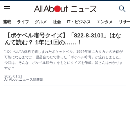
連載
ライフ
グルメ
社会
IT・ビジネス
エンタメ
リサ
【ポケベル暗号クイズ】「822-8-3101」はな
んて読む？ 1年に1回の……！
“ポケベル”の愛称で親しまれたポケットベル。1994年頃にカタカナの送信が
可能になるまでは、語呂合わせで作った「ポケベル暗号」が流行しました。
今回は、そんな「ポケベル暗号」をもとにクイズを作成。皆さんは分かりま
すか？
2025.01.21
All About ニュース編集部