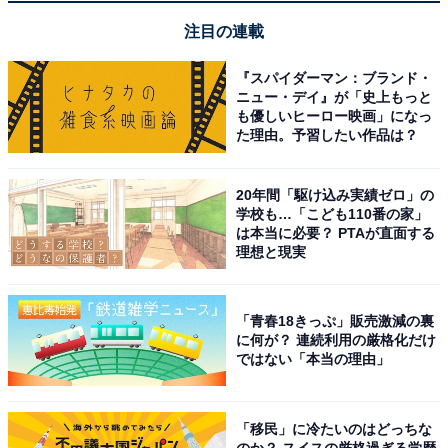
注目の連載
『スパイダーマン：ブランド・
ニュー・デイ』が「史上もっと
も優しいヒーロー映画」になっ
た理由。予習したい作品は？
20年間「駆け込み実績ゼロ」の
学校も…「こども110番の家」
は本当に必要？ PTAが直面する
理想と現実
「青春18きっぷ」販売激減の裏
に何が？ 連続利用の厳格化だけ
ではない「本当の理由」
「移民」に冷たいのはどっちな
のか？ スイスの厳格過ぎる学歴