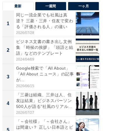
最新
一週間
一ヶ月
同じ一流企業でも社風は真
“こんな
逆？ 三菱・三井・住友で変わ
K？ お
1
1
る「評価される人」の違い
らやまし
2026/07/28
2026/08/0
ビジネス文書の書き出し文例
アクセ
集 「時候の挨拶」「頭語と結
「最適
2
PR
語」などのテンプレート
りの舞
2024/04/09
アクセン
Google検索で「All About」
「All About ニュース」の記事
3
が...
2026/06/15
「三菱は組織、三井は人、住
友は結束」ビジネスパーソン
4
500人が語る“社風のリアル...
2026/07/27
「～会社様」「～会社さん」
は間違い？ 正しい日本語とビ
5