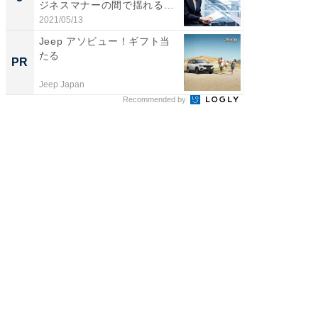
ジネスマナーの間で揺れる
働...
2021/05/13
Jeep アソビュー！ギフト当
たる
PR
Jeep Japan
Recommended by