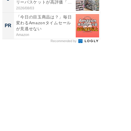
リーバスケットが高評価「使
リーバ
わ...
わ...
2026/08/03
2026/08/0
「今日の目玉商品は？」毎日
【西野
変わるAmazonタイムセール
を追求
PR
PR
が見逃せない
は
Amazon
FINCHI o
Recommended by