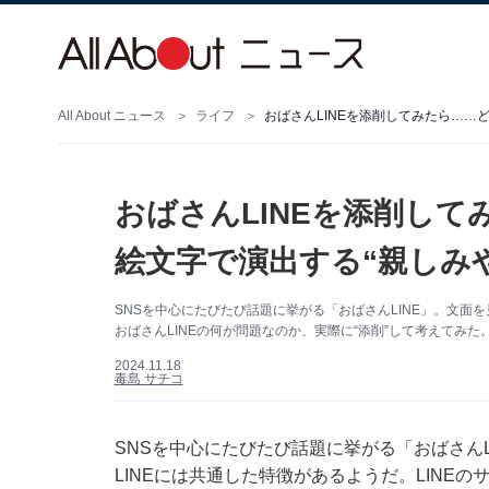
All About ニュース
ライフ
おばさんLINEを添削してみたら……
おばさんLINEを添削し
絵文字で演出する“親しみ
SNSを中心にたびたび話題に挙がる「おばさんLINE」。文面
おばさんLINEの何が問題なのか、実際に“添削”して考えてみた
2024.11.18
毒島 サチコ
SNSを中心にたびたび話題に挙がる「おばさん
LINEには共通した特徴があるようだ。LINE