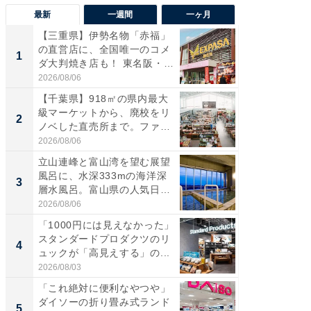
最新
一週間
一ヶ月
【三重県】伊勢名物「赤福」
【兵庫
の直営店に、全国唯一のコメ
ーメン
1
1
ダ大判焼き店も！ 東名阪・
再現した
伊...
道...
2026/08/06
2026/08/0
【千葉県】918㎡の県内最大
【三重
級マーケットから、廃校をリ
の直営
2
2
ノベした直売所まで。ファ
ダ大判焼
ー...
伊...
2026/08/06
2026/08/0
立山連峰と富山湾を望む展望
【千葉県
風呂に、水深333mの海洋深
級マー
3
3
層水風呂。富山県の人気日
ノベし
帰...
ー...
2026/08/06
2026/08/0
「1000円には見えなかった」
立山連
スタンダードプロダクツのリ
風呂に、
4
4
ュックが「高見えする」の...
層水風
帰...
2026/08/03
2026/08/0
「これ絶対に便利なやつや」
「これ
ダイソーの折り畳み式ランド
ダイソ
5
5