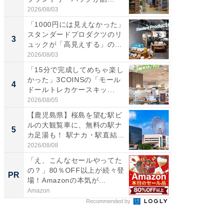
題。“さま...
伊...
2026/08/03
2026/08/0
「1000円には見えなかった」
【千葉県
スタンダードプロダクツのリ
級マー
3
3
ュックが「高見えする」の...
ノベし
ー...
2026/08/03
2026/08/0
「15分で完成してめちゃ楽し
「100
かった」3COINSの「モール
スタン
4
4
ドールトレカケースキッ...
ュックが
2026/08/05
2026/08/0
【鹿児島県】桜島を望む駅ビ
立山連
ルの大観覧車に、無料の駅ナ
風呂に、
5
5
カ足湯も！ 駅ナカ・駅直結
層水風
ス...
帰...
2026/08/08
2026/08/0
「え、こんなセールやってた
「え、
の？」80％OFF以上が続々登
の？」8
PR
PR
場！Amazonの本気が...
場！Ama
Amazon
Amazon
Recommended by