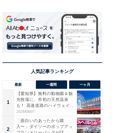
最新
一週間
一ヶ月
【愛知県】無料の動物園＆観
【兵庫
光牧場に、市初の天然温泉
ーメン
1
1
も！ 高速道路のハイウェイオ
再現した
ア...
道...
2026/08/07
2026/08/0
「面白いのあったから購
【三重
入〜」ダイソーのポップアッ
の直営
2
2
プランドリーバッグが話
ダ大判焼