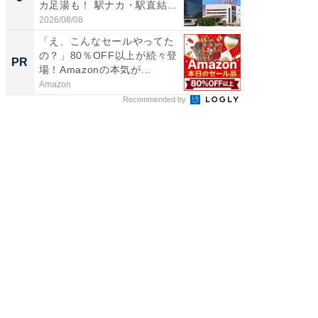
カ足湯も！ 駅ナカ・駅直結
層水風
ス...
帰...
2026/08/08
2026/08/0
「え、こんなセールやってた
「え、
の？」80％OFF以上が続々登
の？」8
PR
PR
場！Amazonの本気が...
場！Ama
Amazon
Amazon
Recommended by