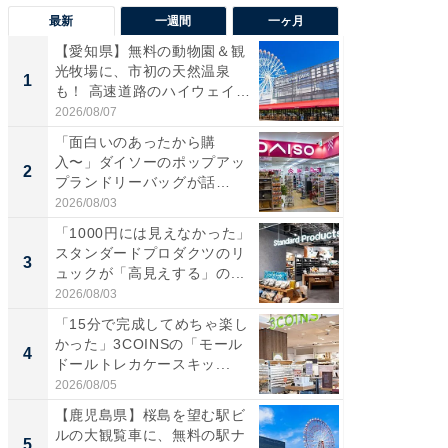
最新
一週間
一ヶ月
【愛知県】無料の動物園＆観
【兵庫
光牧場に、市初の天然温泉
ーメン
1
1
も！ 高速道路のハイウェイオ
再現した
ア...
道...
2026/08/07
2026/08/0
「面白いのあったから購
【三重
入〜」ダイソーのポップアッ
の直営
2
2
プランドリーバッグが話
ダ大判焼
題。“さま...
伊...
2026/08/03
2026/08/0
「1000円には見えなかった」
【千葉県
スタンダードプロダクツのリ
級マー
3
3
ュックが「高見えする」の...
ノベし
ー...
2026/08/03
2026/08/0
「15分で完成してめちゃ楽し
「100
かった」3COINSの「モール
スタン
4
4
ドールトレカケースキッ...
ュックが
2026/08/05
2026/08/0
【鹿児島県】桜島を望む駅ビ
立山連
ルの大観覧車に、無料の駅ナ
風呂に、
5
5