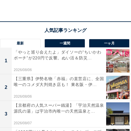
「また連絡するね」とLINEを送る男性心理3つの
パターン
結論として、「また連絡するね」と言う男性は、あなた
とのデートを本気で考えている可能性も十分にありま
最新
一週間
一ヶ月
す。ここからは、「また連絡するね」の言葉に隠された
「やっと巡り会えたよ」ダイソーの“ちいかわ
男性心理3つのパターンを解説します。
ポーチ”が220円で反響。ぬい活＆防災...
1
2026/08/06
1. 予定を確認したい
【三重県】伊勢名物「赤福」の直営店に、全国
「デートに行きたい気持ちはあるけど、LINEをしている
唯一のコメダ大判焼き店も！ 東名阪・伊...
2
ときには予定が分からない」「予定がまだ確定しておら
ず、後日連絡をしたい」
2026/08/06
【京都府の人気スーパー銭湯】「宇治天然温泉
源氏の湯」は宇治市内唯一の天然温泉と...
上記のような場合に、男性は「また連絡するね」と言い
3
ます。つまり、本当に連絡をする気持ちがあるという心
2026/08/07
理状態です。