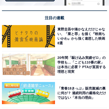
このパターンだと、すぐには連絡が来ず、数日〜数週間
たってからの連絡になる可能性があります。脈ありでは
注目の連載
ありますが、安心は禁物。何気ない会話を続けて、彼と
のコミュニケーションを深める必要があるでしょう。
東野圭吾や湊かなえだけじゃな
い、「業と罪」を描く『映画ち
いかわ』から強く連想した映画
3. 距離を置きたい
8選
「この子とは合わないな」「もう連絡を取りたくない」
20年間「駆け込み実績ゼロ」の
上記のように、彼はあなたと距離を置きたいという心理
学校も…「こども110番の家」
状態かもしれません。残念ながら「また連絡するね」は
は本当に必要？ PTAが直面する
理想と現実
社交辞令という場合です。
このパターンだと数週間待っても連絡が来ず、進展が見
「青春18きっぷ」販売激減の裏
に何が？ 連続利用の厳格化だけ
込めません。そのため、違う男性との恋を探したほうが
ではない「本当の理由」
良いでしょう。