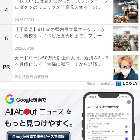
「1000円には見えなかった」スタンダードプ
ロダクツのリュックが「高見えする」の...
4
このパターンであれば、数日以内に連絡がくることが多
2026/08/03
いでしょう。彼としてもあなたとデートをする気持ちが
【千葉県】918㎡の県内最大級マーケットか
高ぶっているため、予定を確認する間もLINEが続く可能
ら、廃校をリノベした直売所まで。ファー...
5
性があります。「また連絡するね」と言われてからもや
2026/08/06
りとりが続くようであれば、脈ありというわけです。
カードローン50万円以上の人は、返済を3～6
ヶ月停止して『大幅に減額してから返済...
PR
2. 少し考えたい
「この子と本当にデートに行くべきか悩む」「まだ2人
渋谷法務総合事務所
Recommended by
きりは早いかな」
上記のように、彼はあなたとのデートに行くべきかどう
か、考えたいという心理状態です。他の女性と比較して
「どっちのほうが自分に合うかな？」と考えている場合
もあります。