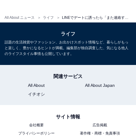
るため、まずは数日間待ってみましょう。「〇〇日まで
に確認するね」と言ってくれた場合は、まさに脈ありの
All About ニュース
ライフ
LINEでデートに誘ったら「また連絡するね」と言われた。これって脈なし？ 【男性恋愛ライターが伝授】
心理状態。あなたからプッシュしなくてもOKです。
ライフ
もし、やりとりを続けられる雰囲気があれば、翌日以降
話題の生活雑貨やファッション、お出かけスポット情報など、暮らしがもっ
と楽しく、豊かになるヒントが満載。編集部が独自調査した、気になる他人
に何気ない会話をしてみるのも良いでしょう。彼があな
のライフスタイル事情も公開しています。
たとのデートを迷っているのであれば、コミュニケーシ
ョンを深める必要があるからです。
関連サービス
一方で、数週間たってもデートの日程について連絡がな
All About
All About Japan
ければ「社交辞令だったんだな」と思って諦めるのも得
イチオシ
策です。あなたにとって、よりふさわしい別の男性との
出会いを求めましょう。
サイト情報
会社概要
広告掲載
プライバシーポリシー
著作権・商標・免責事項