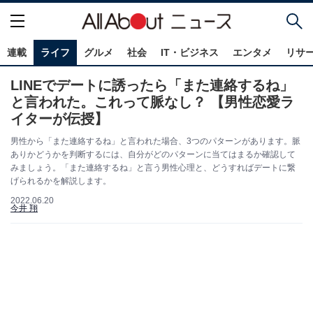
連載
ライフ
グルメ
社会
IT・ビジネス
エンタメ
リサ
LINEでデートに誘ったら「また連絡するね」
と言われた。これって脈なし？ 【男性恋愛ラ
イターが伝授】
男性から「また連絡するね」と言われた場合、3つのパターンがあります。脈
ありかどうかを判断するには、自分がどのパターンに当てはまるか確認して
みましょう。「また連絡するね」と言う男性心理と、どうすればデートに繋
げられるかを解説します。
2022.06.20
今井 翔