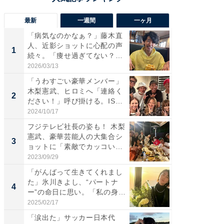
最新
一週間
一ヶ月
「病気なのかなぁ？」藤木直
「さす
人、近影ショットに心配の声
は」高
1
1
続々。「痩せ過ぎてない？」
災地を
「...
「カ...
2026/03/13
2026/08/0
「うわすごい豪華メンバー」
「女の
木梨憲武、ヒロミへ「連絡く
介、バ
2
2
ださい！」呼び掛ける。IS
らのプレ
S...
愛...
2024/10/17
2026/08/0
フジテレビ社長の姿も！ 木梨
「脚が
憲武、豪華芸能人の大集合シ
横川尚
3
3
ョットに「素敵でカッコい
ムキな姿
い...
刃...
2023/09/29
2026/08/0
「がんばって生きてくれまし
「え、
た」氷川きよし、“パートナ
芸人、2
4
4
ー”の命日に思い。「私の身
エットに
体...
2025/02/17
2026/08/0
「涙出た」サッカー日本代
「脳がバ