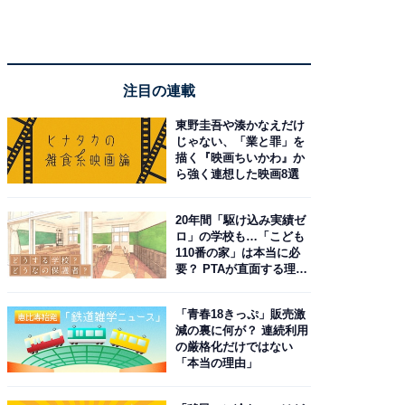
注目の連載
東野圭吾や湊かなえだけ
じゃない、「業と罪」を
描く『映画ちいかわ』か
ら強く連想した映画8選
20年間「駆け込み実績ゼ
ロ」の学校も…「こども
110番の家」は本当に必
要？ PTAが直面する理想
と現実
「青春18きっぷ」販売激
減の裏に何が？ 連続利用
の厳格化だけではない
「本当の理由」