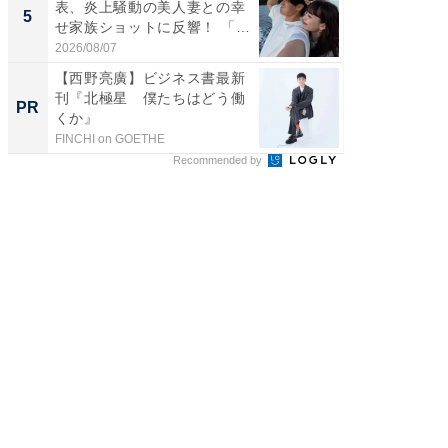
表、炎上騒動の美人妻との幸
装姿が話
5
5
せ家族ショットに反響！ 「最
のお父さ
高...
2026/08/07
2026/08/0
【西野亮廣】ビジネス書最新
【西野
刊『北極星 僕たちはどう働
刊『北
PR
PR
くか』
くか』
FINCHI on GOETHE
FINCHI o
Recommended by