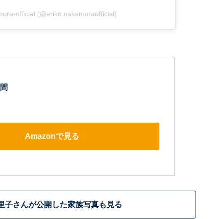
ura-official (@eriko.nakamuraofficial)
間
Amazonで見る
里子さんが公開した家族写真も見る