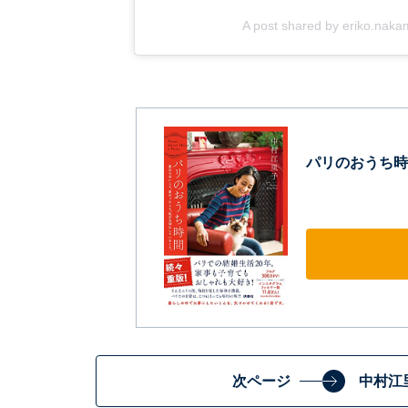
A post shared by eriko.nakam
パリのおうち時
次ページ
中村江