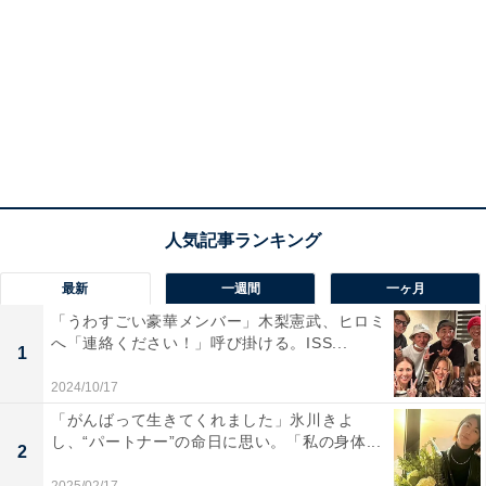
最新
一週間
一ヶ月
「うわすごい豪華メンバー」木梨憲武、ヒロミ
へ「連絡ください！」呼び掛ける。ISS...
1
2024/10/17
「がんばって生きてくれました」氷川きよ
し、“パートナー”の命日に思い。「私の身体...
2