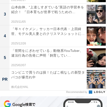
2025/02/17
山本由伸、“上達しすぎている”英語の学習本を
紹介！ 『日本育ちが世界で戦うための...
3
2025/11/05
「年々イケメン」サッカー日本代表・上田綺
世、モデル美人妻とのクリスマスショットに...
4
2025/12/26
「世間をにぎわせている」動物系YouTuber、
違法行為の告発に声明「飼育してい...
5
2025/02/07
コンビニで買うのは損！たばこ税なしの新型タ
バコが爆売れ中
PR
株式会社HAL
Recommended by