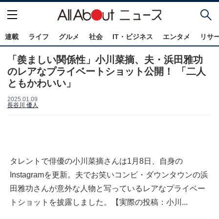
連載
ライフ
グルメ
社会
IT・ビジネス
エンタメ
リサ
「羨ましい関係性」小川菜摘、夫・浜田雅功
のレアなプライベートショット公開！ 「二人
ともかわいい」
2025.01.09
長谷川 優人
タレントで俳優の小川菜摘さんは1月8日、自身の
Instagramを更新。夫でお笑いコンビ・ダウンタウンの浜
田雅功さんが意外な人物と写っているレアなプライベー
トショットを披露しました。【実際の投稿：小川...