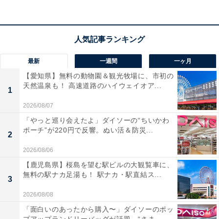
／
?2025年の「祝日」はいつ？?
＼
最新
一週間
一ヶ月
現在、法律によって国民の祝日は、年間16日ありま
【愛知県】無料の動物園＆観光牧場に、市初の
す。
天然温泉も！ 高速道路のハイウェイオア...
1
2026/08/07
2025年の祝日はいつなのか、また、それぞれの祝日
「やっと巡り会えたよ」ダイソーの“ちいかわ
の趣旨や経緯についても、ぜひご覧ください！
ポーチ”が220円で反響。ぬい活＆防災...
2
知ってそうで知らない「国民の祝日」とその趣旨や
2026/08/06
経緯
【鹿児島県】桜島を望む駅ビルの大観覧車に、
無料の駅ナカ足湯も！ 駅ナカ・駅直結ス...
☞
https://t.co/BRqBitbOhx
#国民の祝日
3
https://t.co/k3Do1ATtXy
pic.twitter.com/BVwov967KC
2026/08/08
「面白いのあったから購入〜」ダイソーのポッ
— 政府広報オンライン (@gov_online)