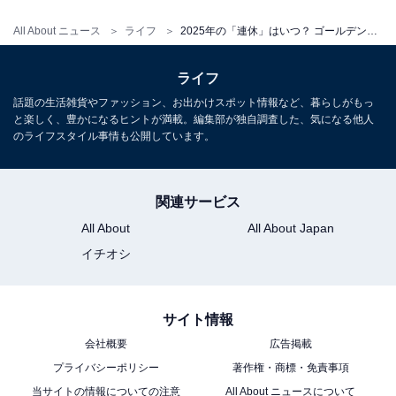
年末年始
All About ニュース
ライフ
2025年の「連休」はいつ？ ゴールデンウィークやシルバーウィークは？ “希望”はあるのか調べてみた
12月27日（土）・28日（日）
1月1日（木／祝）・3日（土）・4日（日）
ライフ
話題の生活雑貨やファッション、お出かけスポット情報など、暮らしがもっ
残念ながら、今年の最大連休は5月の4連休どまり。4月
と楽しく、豊かになるヒントが満載。編集部が独自調査した、気になる他人
のライフスタイル事情も公開しています。
の終わりの祝日と全部つなげるには4日も有休を使う必
要があるので、かなり厳しい戦いになります。
関連サービス
9月に至っては、前半の3連休と後半の3連休もどきを有
All About
All About Japan
休でつなげるには5日必要で、もはや大型連休とはいえ
イチオシ
ない間隔。
年末年始は悪くないように見えますが、26日に仕事納め
サイト情報
ができないと29日だけ出勤、なんてことになりかねない
会社概要
広告掲載
危うさが少しだけあります。
プライバシーポリシー
著作権・商標・免責事項
当サイトの情報についての注意
All About ニュースについて