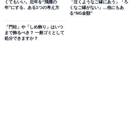
くてもいい。厄年を“飛躍の
「泣くようなご縁にあう」「ろ
年”にする、ある1つの考え方
くなご縁がない」…他にもあ
る“NG金額”
「門松」や「しめ飾り」はいつ
まで飾るべき？ 一般ゴミとして
処分できますか？
2025年、連休はハズレ年？
とはいえ、時間は元に戻りません！ 今年の連休を確認し
ましょう。