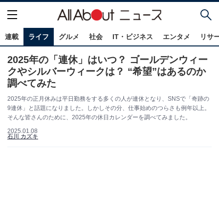
連載
ライフ
グルメ
社会
IT・ビジネス
エンタメ
リサ
2025年の「連休」はいつ？ ゴールデンウィー
クやシルバーウィークは？ “希望”はあるのか
調べてみた
2025年の正月休みは平日勤務をする多くの人が連休となり、SNSで「奇跡の
9連休」と話題になりました。しかしその分、仕事始めのつらさも例年以上。
そんな皆さんのために、2025年の休日カレンダーを調べてみました。
2025.01.08
石川 カズキ