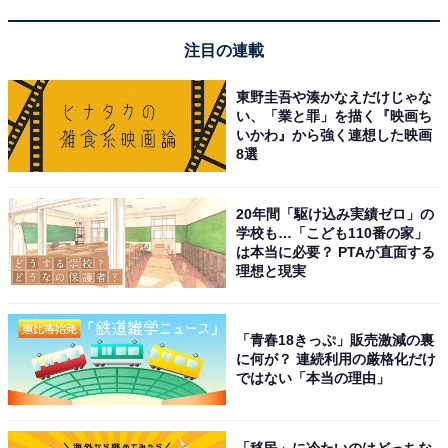
3月20日（木／祝）・22日（土）・23日（日） ※21日
注目の連載
（金）は平日
東野圭吾や湊かなえだけじゃな
4月の連休
い、「業と罪」を描く『映画ち
いかわ』から強く連想した映画
8選
4月26日（土）・27日（日）・29日（火／祝） ※28日
（月）は平日
20年間「駆け込み実績ゼロ」の
学校も…「こども110番の家」
5月の連休
は本当に必要？ PTAが直面する
理想と現実
5月3日（土／祝）・4日（日／祝）・5日（月／祝）・6
日（火／振休）
「青春18きっぷ」販売激減の裏
7月の連休
に何が？ 連続利用の厳格化だけ
ではない「本当の理由」
7月19日（土）・20日（日）・21日（月／祝）
8月の連休
「移民」に冷たいのはどっちな