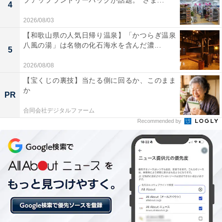
プアップランドリーバッグが話題。“さま...
4
December 27, 2024
2026/08/03
【和歌山県の人気日帰り温泉】「かつらぎ温泉
八風の湯」は名物の化石海水を含んだ濃...
気になるのは、大型連休の「飛び石の度合い」ですよ
5
ね。有休を使う人が無理なくつなげられそうかどうか。
2026/08/08
今年1年の祝日まわりの日程は以下の通りです。
【宝くじの裏技】当たる側に回るか、このまま
か
PR
1月の連休
合同会社デジタルファーム
1月11日（土）・12日（日）・13日（月／祝）
Recommended by
2月の連休
2月8日（土）・9日（日）・11日（火／祝） ※10日
（月）は平日
2月22日（土）・23日（日／祝）・24日（月／振休）
3月の連休