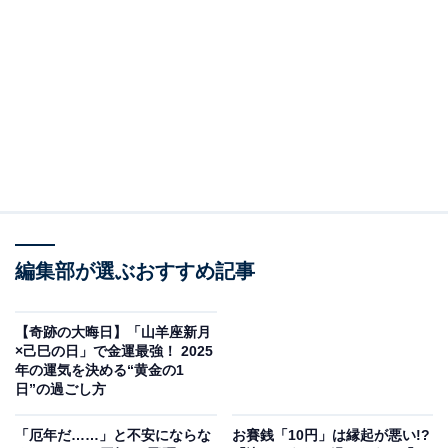
2025年の祝日は、去年より2日少ない「19日」！
2025年の祝日とそれに伴う国民の休日は合計19日。
2024年は21日だったので、2日減っています。
年によって祝日の数が違うのはおかしいと思うかもしれ
ませんが、祝日が日曜日だった場合、翌日の月曜日が振
替休日になります。
編集部が選ぶおすすめ記事
例えば建国記念の日である2月11日は、去年は日曜日だ
ったので翌日が休日になりましたが、2025年は火曜日な
【奇跡の大晦日】「山羊座新月
×己巳の日」で金運最強！ 2025
ので休日は増えません。
年の運気を決める“黄金の1
日”の過ごし方
去年は年末以外にも何度か奇跡が起きていたわけです
「厄年だ……」と不安にならな
お賽銭「10円」は縁起が悪い!?
ね。去年に戻りたい……！