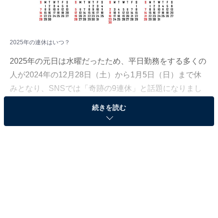
2025年の連休はいつ？
2025年の元日は水曜だったため、平日勤務をする多くの
人が2024年の12月28日（土）から1月5日（日）まで休
みとなり、SNSでは「奇跡の9連休」と話題になりまし
た。
続きを読む
しかしその分、仕事始めのつらさも例年以上。まだまだ
正月気分が抜けないという人も多いはず。2025年に「奇
跡の◯連休」はないの？ 気になって仕事が手につかな
い……！
そんな皆さんのために、2025年の休日カレンダーを調べ
てみました。