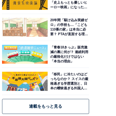
「史上もっとも優しいヒ
ーロー映画」になった理
由。予習したい作品は？
20年間「駆け込み実績ゼ
ロ」の学校も…「こども
110番の家」は本当に必
要？ PTAが直面する理想
と現実
「青春18きっぷ」販売激
減の裏に何が？ 連続利用
の厳格化だけではない
「本当の理由」
「移民」に冷たいのはど
っちなのか？ スイスの厳
格過ぎる学歴選別と、日
本の曖昧過ぎる外国人政
策
連載をもっと見る