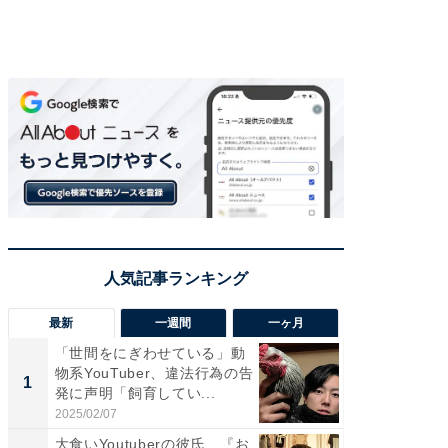
最新
一週間
一ヶ月
「世間をにぎわせている」動
「さす
物系YouTuber、違法行為の告
は」高
1
1
発に声明「飼育してい...
災地を
「カ...
2025/02/07
2026/08/0
大食いYoutuberの彼氏、『お
「女の