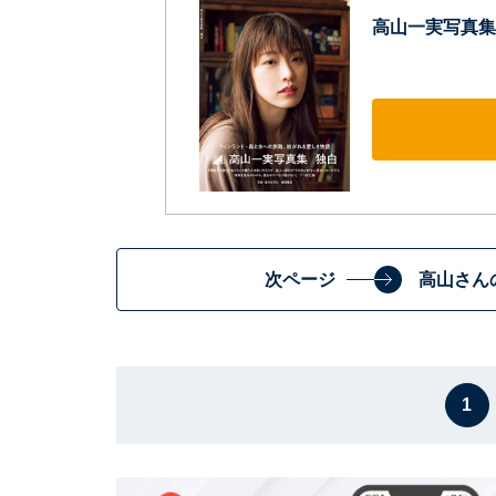
高山一実写真集
次ページ
高山さん
1