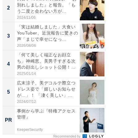
別れしました』と報告。「も
介、バ
2
2
う二度と会わない方が...
らのプレ
愛...
2024/11/06
2026/08/0
「実は結婚しました」大食い
「脚が
YouTuber、近況報告に驚きの
横川尚
3
3
声「まじで幸せになっ...
ムキな姿
刃...
2026/08/06
2026/08/0
「何て美しく端正なお顔立
「え、
ち」神崎恵、美男子すぎる次
芸人、2
4
4
男の顔出しショット公開！
エットに
「め...
2025/01/14
2026/08/0
広末涼子、美デコルテ際立つ
「脳がバ
ドレス姿で「嬉しいお知らせ
装姿が話
5
5
が…」！ 「凄く美しい」
のお父さ
「透...
2024/07/12
2026/08/0
事例から学ぶ『特権アクセス
事例か
管理』
管理』
PR
PR
KeeperSecurity
KeeperSec
Recommended by