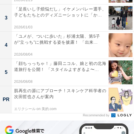
2026/01/29
「足長いし子煩悩だし」イケメンバレー選手、
子どもたちとのディズニーショットに「か...
3
2026/01/03
「ユメが、ついに歩いた」杉浦太陽、第5子
が“立っち”に挑戦する姿を披露！ 「出来...
4
2026/08/04
「顔ちっっちゃ！」藤田ニコル、娘と初の北海
道旅行を公開！ 「スタイルよすぎるよ〜...
5
2026/08/08
肌再生の源にアプローチ！スキンケア科学者の
次田哲也さんが案内
PR
エリクシール on 美的.com
Recommended by