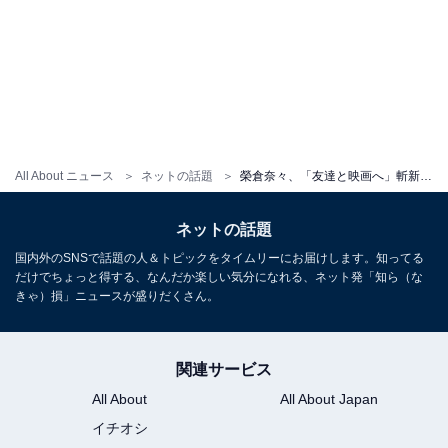
All About ニュース
ネットの話題
榮倉奈々、「友達と映画へ」斬新コーデのプライベートショットに反響！ 「犬足かと…笑笑」
ネットの話題
国内外のSNSで話題の人＆トピックをタイムリーにお届けします。知ってる
だけでちょっと得する、なんだか楽しい気分になれる、ネット発「知ら（な
きゃ）損」ニュースが盛りだくさん。
関連サービス
All About
All About Japan
イチオシ