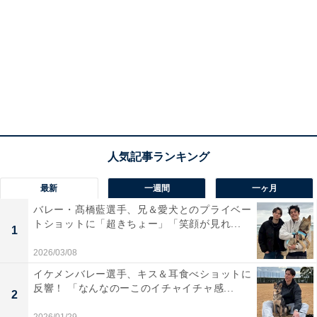
最新
一週間
一ヶ月
バレー・髙橋藍選手、兄＆愛犬とのプライベー
トショットに「超きちょー」「笑顔が見れ...
1
2026/03/08
イケメンバレー選手、キス＆耳食べショットに
反響！ 「なんなのーこのイチャイチャ感...
2