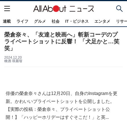
連載
ライフ
グルメ
社会
IT・ビジネス
エンタメ
リサ
榮倉奈々、「友達と映画へ」斬新コーデのプ
ライベートショットに反響！ 「犬足かと…笑
笑」
2024.12.20
橋酒 瑛麗瑠
俳優の榮倉奈々さんは12月20日、自身のInstagramを更
新。かわいいプライベートショットを公開しました。
【実際の投稿：榮倉奈々、プライベートショット公
開！】「ハッピーホリデーはすぐそこだ！」と英...