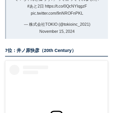
#あと2日
https://t.co/0QcNYlqgzF
pic.twitter.com/9nNROFnPKL
— 株式会社TOKIO (@tokioinc_2021)
November 15, 2024
7位：井ノ原快彦（20th Century）