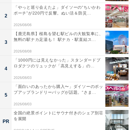
「やっと巡り会えたよ」ダイソーの“ちいかわ
ポーチ”が220円で反響。ぬい活＆防災...
2
2026/08/06
【鹿児島県】桜島を望む駅ビルの大観覧車に、
無料の駅ナカ足湯も！ 駅ナカ・駅直結ス...
3
2026/08/08
「1000円には見えなかった」スタンダードプ
ロダクツのリュックが「高見えする」の...
4
2026/08/03
「面白いのあったから購入〜」ダイソーのポッ
プアップランドリーバッグが話題。“さま...
5
2026/08/03
全国の絶景ポイントにサウナ付きのシェア別荘
を展開
PR