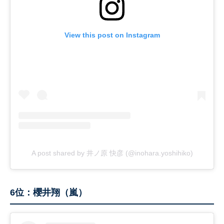
View this post on Instagram
A post shared by 井ノ原 快彦 (@inohara.yoshihiko)
6位：櫻井翔（嵐）