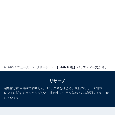
All About ニュース
リサーチ
【STARTO社】バラエティー力が高いと思う40,50代タレントランキング！ 2位「城島茂」を抑えた1位は？
リサーチ
編集部が独自目線で調査したトピックスをはじめ、最新のリリース情報、ト
レンドに関するランキングなど、世の中で注目を集めている話題をお知らせ
しています。