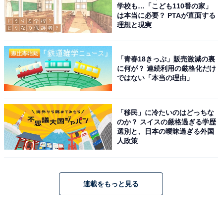
学校も…「こども110番の家」
は本当に必要？ PTAが直面する
理想と現実
「青春18きっぷ」販売激減の裏
に何が？ 連続利用の厳格化だけ
ではない「本当の理由」
「移民」に冷たいのはどっちな
のか？ スイスの厳格過ぎる学歴
選別と、日本の曖昧過ぎる外国
人政策
連載をもっと見る