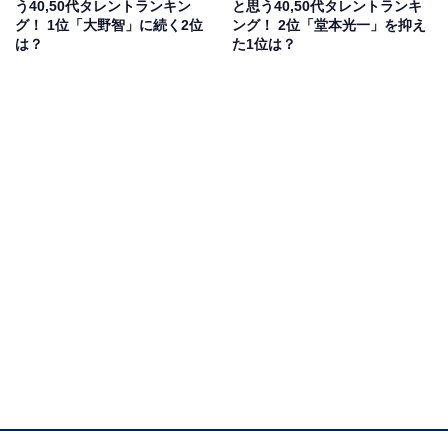
う40,50代タレントランキン
と思う40,50代タレントランキ
元V6のメンバーである井ノ原さんは、現在は坂本昌行さ
グ！ 1位「大野智」に続く2位
ング！ 2位「堂本光一」を抑え
は？
た1位は？
ん、長野博さんとのユニット「20th Century」で活動
中。俳優やテレビ番組の司会としても活躍しており、
STARTO社では取締役CMOを務めています。事務所の後
輩との仲むつまじいエピソードも多く、後輩に慕われて
いるイメージがある人が多いようです。
回答者からは、「後輩に頼られているイメージ。よにの
ちゃんねる出演時の、安心感が大きかった」（20代女性
／埼玉県）、「長らく朝の顔をされていたので、周囲の
人を大事にし、チームワークも大切にしそうなイメージ
があるから」（50代女性／神奈川県）、「現在Jr.の面倒
を見ているということもあり、よく後輩から名前を聞く
から」（20代女性／栃木県）などの声が寄せられまし
た。