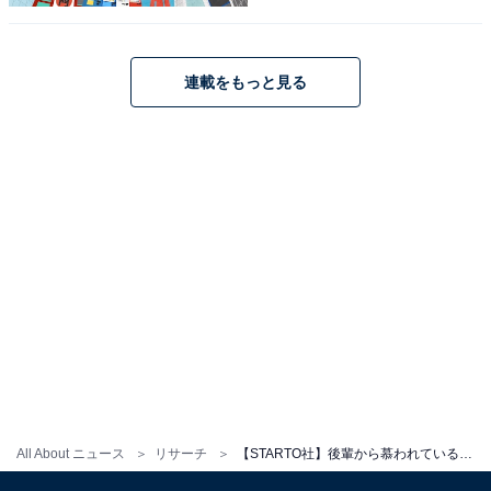
男性／千葉県）、「松兄の呼び名をよく聞くし、面倒見
が良いと思う」（50代女性／愛知県）などの声が寄せら
れました。
連載をもっと見る
※回答者のコメントは原文ママです
家政夫のミタゾノBlu-ray BOX
Amazonで見る
All About ニュース
リサーチ
【STARTO社】後輩から慕われていると思う40,50代タレントランキング！ 2位「井ノ原快彦」、1位は？