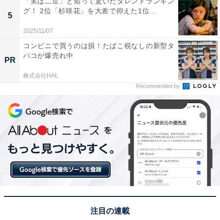
「実は二世」と知って驚いたタレントランキン
グ！ 2位「杉咲花」を大差で抑えた1位...
5
2025/11/07
1位：松岡昌宏（TOKIO）
コンビニで買うのは損！たばこ税なしの新型タ
バコが爆売れ中
PR
株式会社HAL
#松岡昌宏のここが好き
Recommended by
なんだかんだいいながら「撮っとく？」と今日のた
めに、この写真を用意してくれるところ?
皆様からの、たくさんの「ここが好き」。
読んでいるこちらが、めちゃくちゃ楽しかったで
す！いつもありがとうございます！
pic.twitter.com/I3nHTYk1NW
— 株式会社TOKIO (@tokioinc_2021)
January 11, 2024
注目の連載