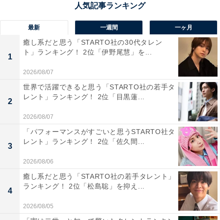
最新
一週間
一ヶ月
癒し系だと思う「STARTO社の30代タレン
井ノ原快彦さんの商品をAmazonで見る
ト」ランキング！ 2位「伊野尾慧」を...
1
2026/08/07
世界で活躍できると思う「STARTO社の若手タ
レント」ランキング！ 2位「目黒蓮...
2
2026/08/07
「パフォーマンスがすごいと思うSTARTO社タ
レント」ランキング！ 2位「佐久間...
3
2026/08/06
癒し系だと思う「STARTO社の若手タレント」
ランキング！ 2位「松島聡」を抑え...
4
2026/08/05