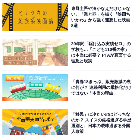
東野圭吾や湊かなえだけじゃな
1位には、松岡昌宏さんが選ばれました。
い、「業と罪」を描く『映画ち
いかわ』から強く連想した映画
8選
1977年生まれの松岡さんは、1994年からバンド
「TOKIO」のメンバーとして活動をスタートし、ドラム
20年間「駆け込み実績ゼロ」の
を担当しています。俳優業では主演ドラマ『家政夫のミ
学校も…「こども110番の家」
タゾノ』（テレビ朝日系）が大ヒットを記録し、2025年
は本当に必要？ PTAが直面する
理想と現実
1月からは同作の第7シリーズの放送がスタート。後輩グ
ループのメンバーからは「松兄」という愛称でも親しま
れています。
「青春18きっぷ」販売激減の裏
に何が？ 連続利用の厳格化だけ
ではない「本当の理由」
回答者からは、「兄貴感がすごいからです」（30代男性
／大阪府）、「テレビ番組などでも後輩と仲良くしてい
るイメージが強いから」（20代女性／秋田県）、「お酒
「移民」に冷たいのはどっちな
のか？ スイスの厳格過ぎる学歴
の飲み方、美味しいご飯のお店など知識と情報が凄いの
選別と、日本の曖昧過ぎる外国
で自然と後輩が集まってくると思い選びました」（40代
人政策