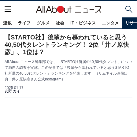
連載
ライフ
グルメ
社会
IT・ビジネス
エンタメ
リサ
【STARTO社】後輩から慕われていると思う
40,50代タレントランキング！ 2位「井ノ原快
彦」、1位は？
All About ニュース編集部では、「STARTO社所属の40,50代タレント」につい
て独自の調査を実施。この記事では「後輩から慕われていると思うSTARTO
社所属の40,50代タレント」ランキングを発表します！（サムネイル画像出
典：井ノ原快彦さん公式Instagram）
2025.01.17
友野 カイ