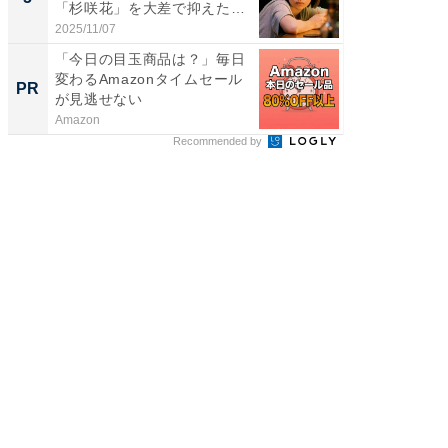
「杉咲花」を大差で抑えた1
グ！ 2
位...
2025/11/07
2026/08/0
「今日の目玉商品は？」毎日
GOETH
変わるAmazonタイムセール
を組み
PR
PR
が見逃せない
Amazon
FINCHI o
Recommended by