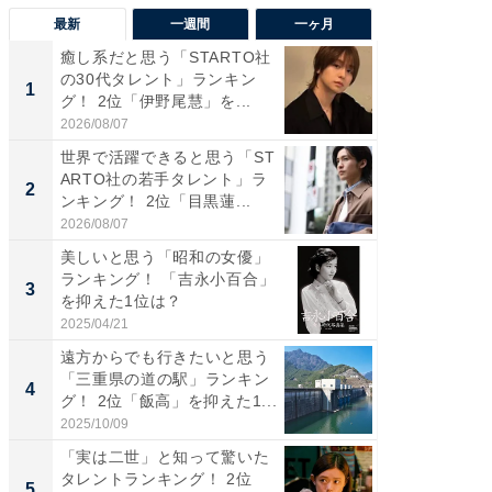
最新
一週間
一ヶ月
癒し系だと思う「STARTO社
癒し系だ
の30代タレント」ランキン
の若手
1
1
グ！ 2位「伊野尾慧」を...
グ！ 2
2026/08/07
2026/08/0
世界で活躍できると思う「ST
「パフ
ARTO社の若手タレント」ラ
思うST
2
2
ンキング！ 2位「目黒蓮...
ンキング
2026/08/07
2026/08/0
美しいと思う「昭和の女優」
ギャップ
ランキング！ 「吉永小百合」
RTO社
3
3
を抑えた1位は？
キング！
2025/04/21
2026/08/0
遠方からでも行きたいと思う
癒し系だ
「三重県の道の駅」ランキン
の30代
4
4
グ！ 2位「飯高」を抑えた1...
グ！ 2
2025/10/09
2026/08/0
「実は二世」と知って驚いた
「ファン
タレントランキング！ 2位
ARTO
5
5