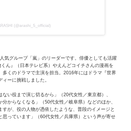
ARASHI (@arashi_5_official)
えた人気グループ「嵐」のリーダーです。俳優としても活躍
物くん』（日本テレビ系）やえんどコイチさんの漫画を
多くのドラマで主演を担当。2016年にはドラマ『世界
ディーに挑戦しました。
はない役まで演じ切るから」（20代女性／東京都）、
か分からなくなる」（50代女性／岐阜県）などのほか、
ますが、役の人物が憑依したような、普段のイメージと
と思っています」（60代女性／兵庫県）という声が寄せ