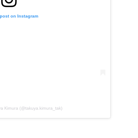
 post on Instagram
ya Kimura (@takuya.kimura_tak)
。