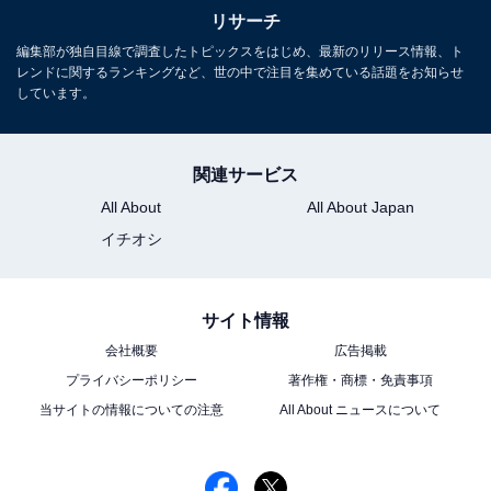
快・不適切な発言がないと思う」（50代女性／愛知県）
リサーチ
などの声が寄せられました。
編集部が独自目線で調査したトピックスをはじめ、最新のリリース情報、ト
レンドに関するランキングなど、世の中で注目を集めている話題をお知らせ
※回答者のコメントは原文ママです
しています。
関連サービス
All About
All About Japan
イチオシ
サイト情報
会社概要
広告掲載
プライバシーポリシー
著作権・商標・免責事項
「SUPER EIGHT」 初回限定盤「SUPER」盤 (CD+DVD)
当サイトの情報についての注意
All About ニュースについて
Amazonで見る