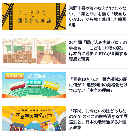
東野圭吾や湊かなえだけじゃな
い、「業と罪」を描く『映画ち
いかわ』から強く連想した映画
8選
View this post on Instagram
20年間「駆け込み実績ゼロ」の
学校も…「こども110番の家」
は本当に必要？ PTAが直面する
理想と現実
「青春18きっぷ」販売激減の裏
に何が？ 連続利用の厳格化だけ
ではない「本当の理由」
A post shared by SUPER EIGHT (@super_eight_official)
「移民」に冷たいのはどっちな
見事1位に選ばれたのは、SUPER EIGHTの村上信五さん
のか？ スイスの厳格過ぎる学歴
選別と、日本の曖昧過ぎる外国
でした。
人政策