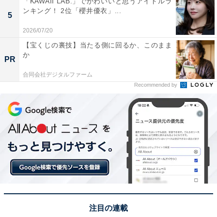
「KAWAII LAB.」でかわいいと思うアイドルラ
ンキング！ 2位「櫻井優衣」...
5
2026/07/20
【宝くじの裏技】当たる側に回るか、このまま
か
PR
合同会社デジタルファーム
Recommended by
1位：村上信五（SUPER EIGHT）
注目の連載