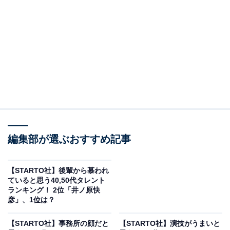
お誕生日おめでとうございます?
pic.twitter.com/p9clc5INDj
— 株式会社TOKIO (@tokioinc_2021)
November 16, 2024
2位に選ばれたのは、TOKIOの城島茂さんでした。
同グループの最年長メンバーで、リーダーを務める城島
さん。「リーダー」の愛称でも親しまれています。グル
編集部が選ぶおすすめ記事
ープでの長寿番組『ザ！鉄腕！DASH!!』（日本テレビ
系）のほか、自身が司会を務める通販バラエティー番組
『TOKIO城島 らくらく茂』（ABCテレビ）などにも出
【STARTO社】後輩から慕われ
ていると思う40,50代タレント
演。多くの回答者から、バラエティー力が高いタレント
ランキング！ 2位「井ノ原快
として票を集めました。
彦」、1位は？
【STARTO社】事務所の顔だと
【STARTO社】演技がうまいと
回答者からは、「リーダーは、バラエティじょうず」