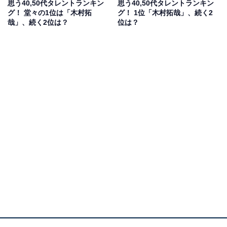
思う40,50代タレントランキン
思う40,50代タレントランキン
（40代男性／群馬県）、「鉄腕ダッシュを見ていると、
グ！ 堂々の1位は「木村拓
グ！ 1位「木村拓哉」、続く2
哉」、続く2位は？
位は？
城島さんは何でも出来ていて何をさせてもうまいと思い
ます。退所しても何らかでお仕事に繋がりそうだと感じ
ます」（40代女性／佐賀県）、「色んなバラエティを経
験してハズレがない」（40代男性／山形県）といったコ
メントが寄せられました。
ココロの日曜日 愛について