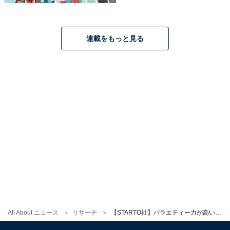
大阪府出身の村上さんは、個人では多数のバラエティー
番組に出演しており、司会を担当することも多くありま
連載をもっと見る
す。タレントのマツコ・デラックスさんとの『月曜から
夜ふかし』（日本テレビ系）では持ち前のトーク力を生
かして世間の話題にメスをいれ、2019年放送の『FNS27
時間テレビ』（フジテレビ系）ではキャプテンとして番
組の進行役を務めました。
回答者からは、「関西出身ということもあるがツッコミ
も抜群でボケもできるのでバラエティーに向いていると
思う」（20代女性／京都府）、「バラエティー番組での
トークや司会に慣れている」（60代男性／大阪府）、
「どんなシチュエーションでも抜群の切り返しを見せる
し、食レポなども安心して見ていられるからです」（30
All About ニュース
リサーチ
【STARTO社】バラエティー力が高いと思う40,50代タレントランキング！ 2位「城島茂」を抑えた1位は？
代男性／北海道）、「ほとんどのジャンルをこなせ、不