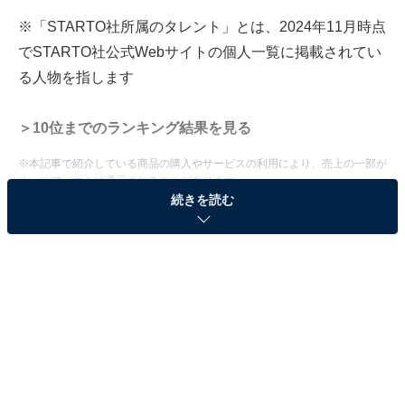
※「STARTO社所属のタレント」とは、2024年11月時点
でSTARTO社公式Webサイトの個人一覧に掲載されてい
る人物を指します
＞10位までのランキング結果を見る
※本記事で紹介している商品の購入やサービスの利用により、売上の一部が
オールアバウトに還元されることがあります。
続きを読む
2位：城島茂（TOKIO）
#城島社長おめでとう
今年も一緒に楽しみましょう！
#リーダーのここが好き
教えてください?