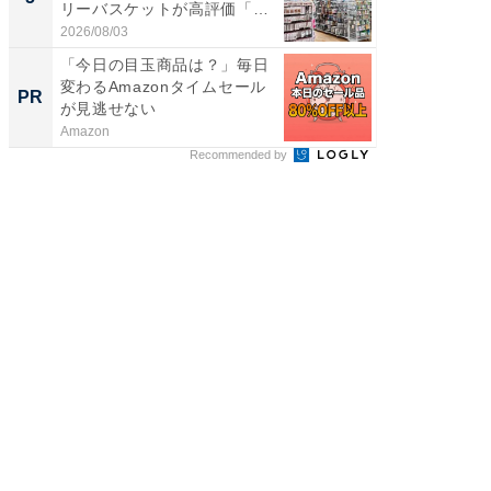
リーバスケットが高評価「使
層水風
わ...
帰...
2026/08/03
2026/08/0
「今日の目玉商品は？」毎日
全国の
変わるAmazonタイムセール
付きの
PR
PR
が見逃せない
Amazon
COCO VIL
Recommended by