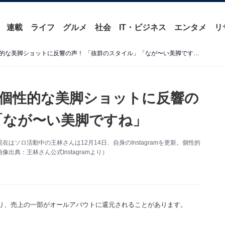
連載
ライフ
グルメ
社会
IT・ビジネス
エンタメ
リ
「一回叫んでます」王林、個性的な美脚ショットに反響の声！ 「抜群のスタイル」「なが〜い美脚ですね」
個性的な美脚ショットに反響の
「なが〜い美脚ですね」
ソロ活動中の王林さんは12月14日、自身のInstagramを更新。個性的
典：王林さん公式Instagramより）
り、売上の一部がオールアバウトに還元されることがあります。