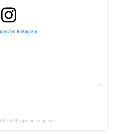
 post on Instagram
OURIN 王林 (@ourin_ringoooo)