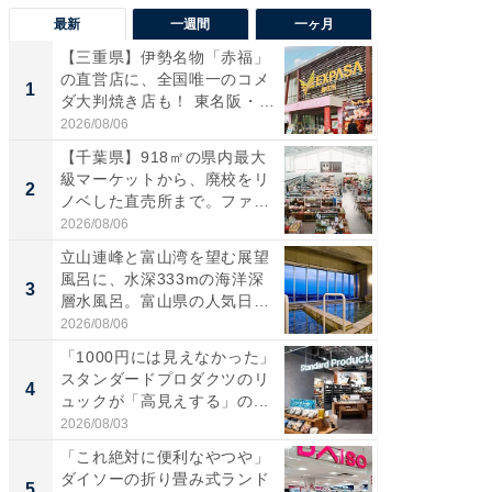
最新
一週間
一ヶ月
【三重県】伊勢名物「赤福」
【兵庫
の直営店に、全国唯一のコメ
ーメン
1
1
ダ大判焼き店も！ 東名阪・
再現した
伊...
道...
2026/08/06
2026/08/0
【千葉県】918㎡の県内最大
【三重
級マーケットから、廃校をリ
の直営
2
2
ノベした直売所まで。ファ
ダ大判焼
ー...
伊...
2026/08/06
2026/08/0
立山連峰と富山湾を望む展望
【千葉県
風呂に、水深333mの海洋深
級マー
3
3
層水風呂。富山県の人気日
ノベし
帰...
ー...
2026/08/06
2026/08/0
「1000円には見えなかった」
ステラ
スタンダードプロダクツのリ
詰め放題
4
4
ュックが「高見えする」の...
00円で「
2026/08/03
2026/08/0
「これ絶対に便利なやつや」
立山連
ダイソーの折り畳み式ランド
風呂に、
5
5