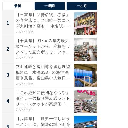
最新
一週間
一ヶ月
【三重県】伊勢名物「赤福」
【兵庫
の直営店に、全国唯一のコメ
ーメン
1
1
ダ大判焼き店も！ 東名阪・
再現した
伊...
道...
2026/08/06
2026/08/0
【千葉県】918㎡の県内最大
【三重
級マーケットから、廃校をリ
「鈴鹿天
2
2
ノベした直売所まで。ファ
は100
ー...
2026/08/06
2026/08/0
立山連峰と富山湾を望む展望
ステラ
風呂に、水深333mの海洋深
詰め放題
3
3
層水風呂。富山県の人気日
00円で「
帰...
2026/08/06
2026/08/0
「これ絶対に便利なやつや」
「ミニオ
ダイソーの折り畳み式ランド
ッグ！ 
4
4
リーバスケットが高評価「使
ど、夏限
わ...
2026/08/03
2026/08/0
【兵庫県】「世界一忙しいラ
【埼玉
ーメン」に、龍野の城下町を
「行田天
5
5