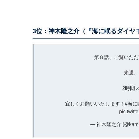
3位：神木隆之介（『海に眠るダイヤ
第８話、ご覧いただ
来週、
2時間
宜しくお願いいたします！
#海
pic.twit
— 神木隆之介 (@kamiki_