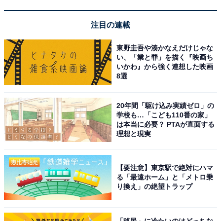
『ザ・トラベルナース』（テレビ朝日系）で主演を務め
注目の連載
ています。『ザ・トラベルナース』は、シリーズ化され
た痛快医療ヒューマンドラマで常に高視聴率をマーク。
東野圭吾や湊かなえだけじゃな
岡田さんは、NP（Nurse Practitioner）の資格を持つフリ
い、「業と罪」を描く『映画ち
いかわ』から強く連想した映画
ーランスの看護師・那須田歩を演じています。医療知識
8選
が高いナースで、クールな岡田さんのビジュアルに合っ
ているハマり役です。
20年間「駆け込み実績ゼロ」の
学校も…「こども110番の家」
岡田さんは、2006年に芸能界デビューしてから、ドラマ
は本当に必要？ PTAが直面する
理想と現実
『花ざかりの君たちへ〜イケメン♂パラダイス〜』（フ
ジテレビ系）や映画『天然コケッコー』の演技で注目さ
れます。早くから端正なルックスと高い演技力で話題を
【要注意】東京駅で絶対にハマ
集めている俳優です。
る「最遠ホーム」と「メトロ乗
り換え」の絶望トラップ
回答者からは、「イケメンと言ったらダントツ1位。プ
ライベートも充実しているようで幸せオーラがすごい」
「移民」に冷たいのはどっちな