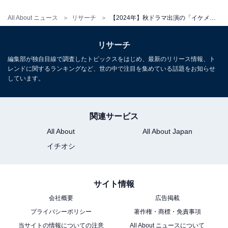
All About ニュース
リサーチ
【2024年】秋ドラマ出演の「イケメンだと思う男性俳優」ランキング！ 1位「岡田将生」、2位は？
リサーチ
編集部が独自目線で調査したトピックスをはじめ、最新のリリース情報、ト
レンドに関するランキングなど、世の中で注目を集めている話題をお知らせ
しています。
関連サービス
All About
All About Japan
イチオシ
サイト情報
こちらもおすすめ
会社概要
広告掲載
プライバシーポリシー
著作権・商標・免責事項
【2024年】秋ドラマ出演の「好きな男性俳優」
ランキング！ 1位「反町隆史」に次ぐ2位は？
当サイトの情報についての注意
All About ニュースについて