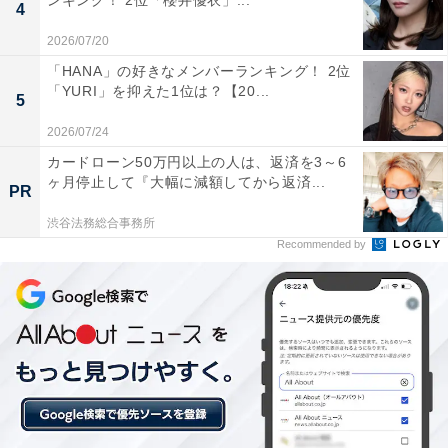
ンキング！ 2位「櫻井優衣」...
4
2026/07/20
「HANA」の好きなメンバーランキング！ 2位
「YURI」を抑えた1位は？【20...
5
2026/07/24
View this post on Instagram
カードローン50万円以上の人は、返済を3～6
ヶ月停止して『大幅に減額してから返済...
PR
渋谷法務総合事務所
Recommended by
A post shared by 岡田将生/Masaki Okada (@masaki_okada.officia
1位には岡田将生さんが選ばれました。岡田さんは、