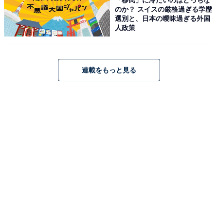
のか？ スイスの厳格過ぎる学歴
（40代女性／群馬県）、「パーツが整っていてイケメン
選別と、日本の曖昧過ぎる外国
の見本のような人だから」（40代女性／神奈川県）、
人政策
「親しみも感じさせる、温かい雰囲気のイケメン俳優さ
んだと思います」（50代女性／埼玉県）などの意見が寄
せられました。
連載をもっと見る
ザ・トラベルナース（2024）
Amazonで見る
10位までの全ランキング結果を見
次ページ
る