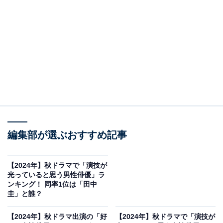
A post shared by 『オクラ〜迷宮入り事件捜査〜』フジ系新火９ドラマ
2位には反町隆史さんが選ばれました。反町さんは、今
期の秋ドラマ『オクラ～迷宮入り事件捜査～』（フジテ
編集部が選ぶおすすめ記事
レビ系）の主演を担当。杉野遥亮さんとダブル主演でバ
ディを組んで活躍する、人情味あふれる昭和型の刑事・
飛鷹千寿を演じました。
【2024年】秋ドラマで「演技が
光っていると思う男性俳優」ラ
ンキング！ 同率1位は「田中
千寿は、登場した当初はコミカルなキャラクターでした
圭」と誰？
が、ストーリーがすすむにつれて渋い演技を見せる場面
【2024年】秋ドラマ出演の「好
【2024年】秋ドラマで「演技が
が多くなりダンディーな反町さんにピッタリ。主演とし