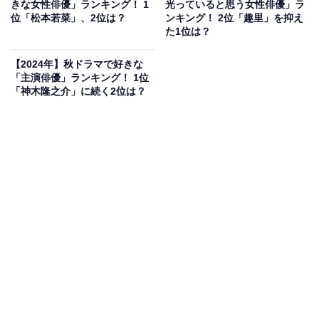
きな女性俳優」ランキング！ 1
光っていると思う女性俳優」ラ
て、常にドラマを引っ張り続けました。
位「松本若菜」、2位は？
ンキング！ 2位「趣里」を抑え
た1位は？
そんな反町さんは、過去にアイドル活動をしたこともあ
【2024年】秋ドラマで好きな
りファッションモデルとしても活躍。イケメン俳優とし
「主演俳優」ランキング！ 1位
「神木隆之介」に続く2位は？
て長く愛される存在で、現在ではベテランらしい渋さも
感じさせます。
回答者からは、「昔からイケメンでしたが、今もイケオ
ジとしていい年の取り方をされている」（50代女性／北
海道）、「歳を重ねてまた違うカッコ良さが出てると思
う」（50代女性／大阪府）、「率直に格好良いと思うか
らです」（40代男性／東京都）などの意見が寄せられま
した。