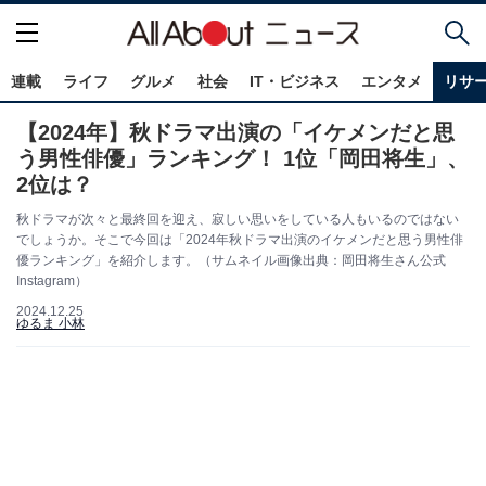
連載
ライフ
グルメ
社会
IT・ビジネス
エンタメ
リサ
【2024年】秋ドラマ出演の「イケメンだと思
う男性俳優」ランキング！ 1位「岡田将生」、
2位は？
秋ドラマが次々と最終回を迎え、寂しい思いをしている人もいるのではない
でしょうか。そこで今回は「2024年秋ドラマ出演のイケメンだと思う男性俳
優ランキング」を紹介します。（サムネイル画像出典：岡田将生さん公式
Instagram）
2024.12.25
ゆるま 小林