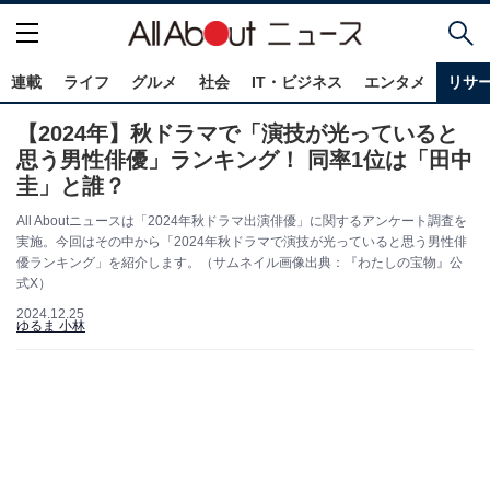
連載
ライフ
グルメ
社会
IT・ビジネス
エンタメ
リサ
【2024年】秋ドラマで「演技が光っていると
思う男性俳優」ランキング！ 同率1位は「田中
圭」と誰？
All Aboutニュースは「2024年秋ドラマ出演俳優」に関するアンケート調査を
実施。今回はその中から「2024年秋ドラマで演技が光っていると思う男性俳
優ランキング」を紹介します。（サムネイル画像出典：『わたしの宝物』公
式X）
2024.12.25
ゆるま 小林