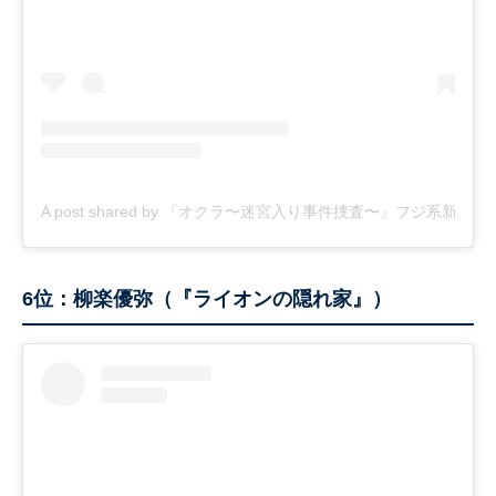
A post shared by 『オクラ〜迷宮入り事件捜査〜』フジ系新火９ドラマ
6位：柳楽優弥（『ライオンの隠れ家』）