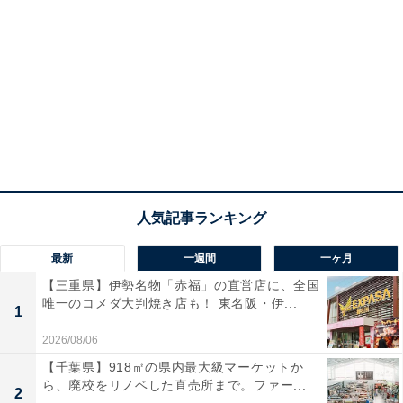
最新
一週間
一ヶ月
【三重県】伊勢名物「赤福」の直営店に、全国
唯一のコメダ大判焼き店も！ 東名阪・伊...
1
2026/08/06
【千葉県】918㎡の県内最大級マーケットか
ら、廃校をリノベした直売所まで。ファー...
2