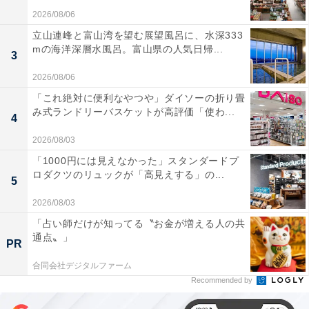
2026/08/06
立山連峰と富山湾を望む展望風呂に、水深333
mの海洋深層水風呂。富山県の人気日帰...
3
2026/08/06
「これ絶対に便利なやつや」ダイソーの折り畳
み式ランドリーバスケットが高評価「使わ...
4
2026/08/03
「1000円には見えなかった」スタンダードプ
ロダクツのリュックが「高見えする」の...
5
2026/08/03
「占い師だけが知ってる〝お金が増える人の共
通点〟」
PR
合同会社デジタルファーム
Recommended by