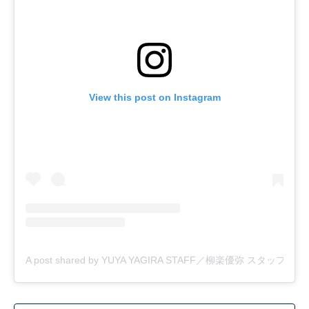
View this post on Instagram
A post shared by YUYA YAGIRA STAFF／柳楽優弥 スタッフ (@yuya_