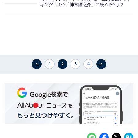
キング！ 1位「神木隆之介」に続く2位は？
1
2
3
4