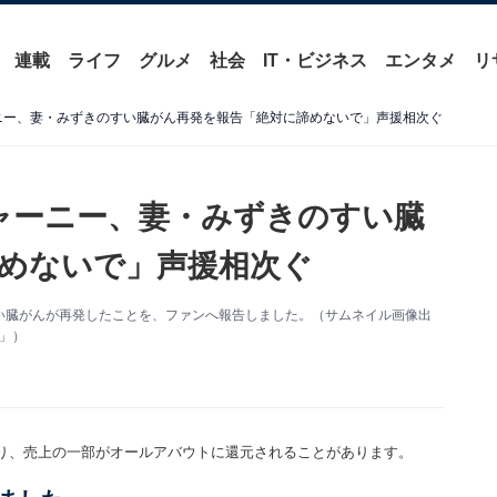
連載
ライフ
グルメ
社会
IT・ビジネス
エンタメ
リ
ャーニー、妻・みずきのすい臓がん再発を報告「絶対に諦めないで」声援相次ぐ
ージャーニー、妻・みずきのすい臓
めないで」声援相次ぐ
のすい臓がんが再発したことを、ファンへ報告しました。（サムネイル画像出
～」）
り、売上の一部がオールアバウトに還元されることがあります。