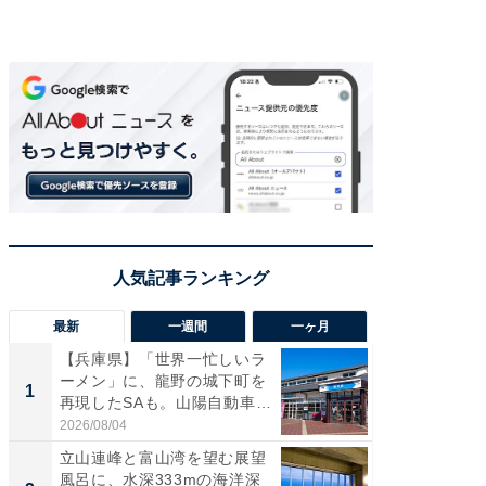
最新
一週間
一ヶ月
【兵庫県】「世界一忙しいラ
【三重
ーメン」に、龍野の城下町を
「鈴鹿天
1
1
再現したSAも。山陽自動車
は100
道...
2026/08/04
2026/08/0
立山連峰と富山湾を望む展望
「ミニオ
風呂に、水深333mの海洋深
ッグ！ 