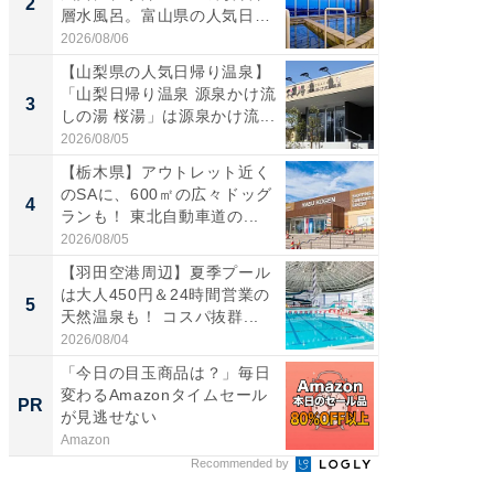
2
2
層水風呂。富山県の人気日
ど、夏限
帰...
2026/08/06
2026/08/0
【山梨県の人気日帰り温泉】
ステラ
「山梨日帰り温泉 源泉かけ流
詰め放題
3
3
しの湯 桜湯」は源泉かけ流...
00円で「
2026/08/05
2026/08/0
【栃木県】アウトレット近く
【埼玉
のSAに、600㎡の広々ドッグ
「行田天
4
4
ランも！ 東北自動車道の...
は和の
が...
2026/08/05
2026/08/0
【羽田空港周辺】夏季プール
【石川
は大人450円＆24時間営業の
湯】「天
5
5
天然温泉も！ コスパ抜群...
賀ゆめ
お...
2026/08/04
2026/08/0
「今日の目玉商品は？」毎日
シェア別荘
変わるAmazonタイムセール
wners
PR
PR
が見逃せない
Amazon
COCO VIL
Recommended by