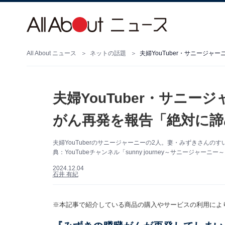
All About ニュース
ネットの話題
夫婦YouTuber・サニージ
夫婦YouTuber・サニ
がん再発を報告「絶対に諦
夫婦YouTuberのサニージャーニーの2人。妻・みずきさん
典：YouTubeチャンネル「sunny journey～サニージャーニー
2024.12.04
石井 有紀
※本記事で紹介している商品の購入やサービスの利用によ