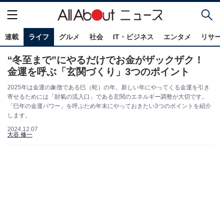
連載
ライフ
グルメ
社会
IT・ビジネス
エンタメ
リサ
“冬至まで”にやるだけでお金がザックザク！
金運を呼ぶ「玄関づくり」3つのポイント
2025年は金運の象徴である巳（蛇）の年。新しい年にやってくる金運を引き
寄せるためには「財氣の流入口」である玄関のエネルギー調整が大切です。
「巳年の金運パワー」を呼ぶため年末にやっておきたい3つのポイントを紹介
します。
2024.12.07
大谷 修一