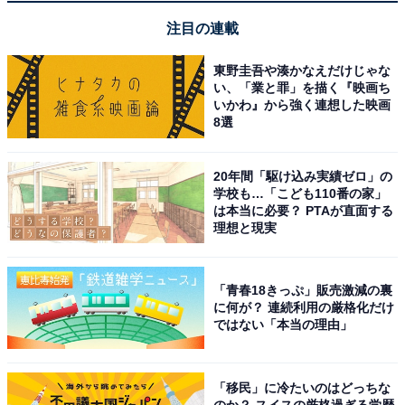
1
2
注目の連載
東野圭吾や湊かなえだけじゃな
い、「業と罪」を描く『映画ち
いかわ』から強く連想した映画
8選
20年間「駆け込み実績ゼロ」の
学校も…「こども110番の家」
は本当に必要？ PTAが直面する
理想と現実
「青春18きっぷ」販売激減の裏
に何が？ 連続利用の厳格化だけ
ではない「本当の理由」
「移民」に冷たいのはどっちな
のか？ スイスの厳格過ぎる学歴