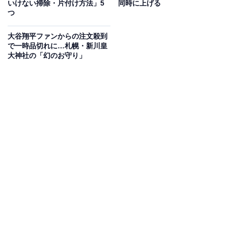
いけない掃除・片付け方法」5
同時に上げる
つ
大谷翔平ファンからの注文殺到
で一時品切れに…札幌・新川皇
大神社の「幻のお守り」
チェックポイント2. 金運カラーの玄関マットを新
調
金運カラーを玄関に取り入れるのも「風水技あり」のメ
ソッドです。
新年に向けて五行（木・火・土・金・水、5つのエネル