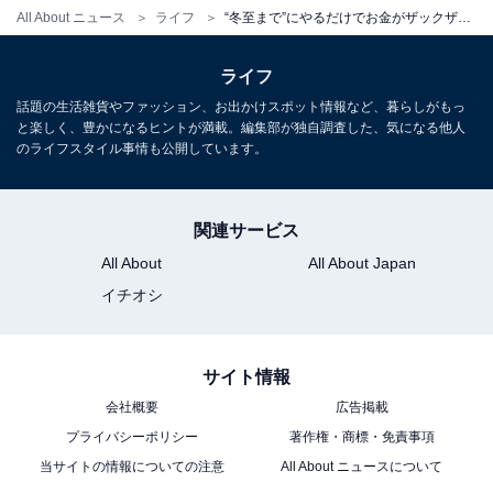
All About ニュース
ライフ
“冬至まで”にやるだけでお金がザックザク！ 金運を呼ぶ「玄関づくり」3つのポイント
ライフ
話題の生活雑貨やファッション、お出かけスポット情報など、暮らしがもっ
と楽しく、豊かになるヒントが満載。編集部が独自調査した、気になる他人
のライフスタイル事情も公開しています。
関連サービス
All About
All About Japan
イチオシ
サイト情報
会社概要
広告掲載
プライバシーポリシー
著作権・商標・免責事項
当サイトの情報についての注意
All About ニュースについて