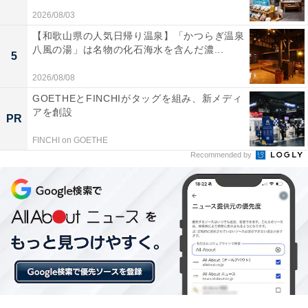
2026/08/03
【和歌山県の人気日帰り温泉】「かつらぎ温泉
八風の湯」は名物の化石海水を含んだ濃...
5
2026/08/08
GOETHEとFINCHIがタッグを組み、新メディ
アを創設
PR
FINCHI on GOETHE
こちらもおすすめ
Recommended by
玄関にあったら超危険！ 金運師に教わる「貧乏
神に好かれる家の玄関」5つの特徴