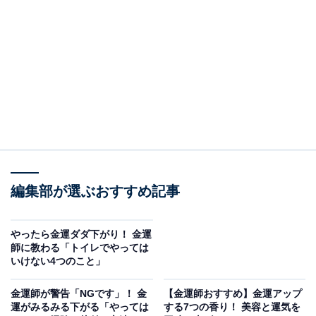
が財を呼ぶ
「金運の神様」はきれいで明るい玄関が大好き！ という
ことで、まず年末は徹底的に玄関の掃除を行い、エネル
ギーをクリーンにしておきましょう。
ドア、靴箱、床などをピカピカに。ホコリや泥汚れを取
り除き、靴は靴箱の中に収納して不要なものは処分しま
しょう。傘立ての傘やとがった観葉植物は「氣」を乱す
編集部が選ぶおすすめ記事
のでNG。玄関から撤去してください。
暗い玄関も金運の敵。電球が切れている場合は新しいも
やったら金運ダダ下がり！ 金運
師に教わる「トイレでやっては
のに交換し、暖かみのある明るい照明を選びましょう。
いけない4つのこと」
金運師が警告「NGです」！ 金
【金運師おすすめ】金運アップ
運がみるみる下がる「やっては
する7つの香り！ 美容と運気を