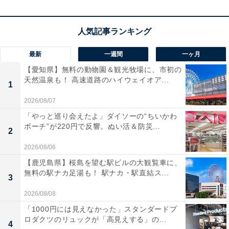
ギー）で「金」を表すホワイトやゴールド、また金を生
み出す「土」＝イエローや茶系、ベージュといった「金
運カラー」の玄関マットを思い切って新調しましょう。
最新
一週間
一ヶ月
マットは清潔に保つことが重要。汚れがたまると運気を
【愛知県】無料の動物園＆観光牧場に、市初の
天然温泉も！ 高速道路のハイウェイオア...
下げる原因になるため、定期的な掃除を忘れないように
1
しましょう。
2026/08/07
「やっと巡り会えたよ」ダイソーの“ちいかわ
ポーチ”が220円で反響。ぬい活＆防災...
2
次ページ
3つ目のチェックポイントは？
2026/08/06
【鹿児島県】桜島を望む駅ビルの大観覧車に、
無料の駅ナカ足湯も！ 駅ナカ・駅直結ス...
3
2026/08/08
「1000円には見えなかった」スタンダードプ
ロダクツのリュックが「高見えする」の...
4