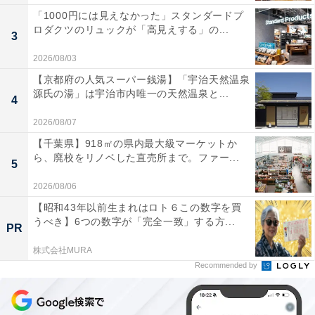
「1000円には見えなかった」スタンダードプ
ロダクツのリュックが「高見えする」の...
3
2026/08/03
【京都府の人気スーパー銭湯】「宇治天然温泉
源氏の湯」は宇治市内唯一の天然温泉と...
4
2026/08/07
【千葉県】918㎡の県内最大級マーケットか
ら、廃校をリノベした直売所まで。ファー...
5
2026/08/06
【昭和43年以前生まれはロト６この数字を買
うべき】6つの数字が「完全一致」する方...
PR
株式会社MURA
Recommended by