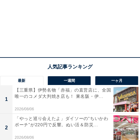
最新
一週間
一ヶ月
【三重県】伊勢名物「赤福」の直営店に、全国
唯一のコメダ大判焼き店も！ 東名阪・伊...
1
2026/08/06
「やっと巡り会えたよ」ダイソーの“ちいかわ
ポーチ”が220円で反響。ぬい活＆防災...
2
2026/08/06