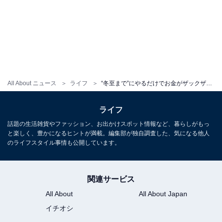
All About ニュース
ライフ
“冬至まで”にやるだけでお金がザックザク！ 金運を呼ぶ「玄関づくり」3つのポイント
ライフ
話題の生活雑貨やファッション、お出かけスポット情報など、暮らしがもっ
と楽しく、豊かになるヒントが満載。編集部が独自調査した、気になる他人
のライフスタイル事情も公開しています。
関連サービス
All About
All About Japan
イチオシ