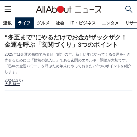
連載
ライフ
グルメ
社会
IT・ビジネス
エンタメ
リサ
“冬至まで”にやるだけでお金がザックザク！
金運を呼ぶ「玄関づくり」3つのポイント
2025年は金運の象徴である巳（蛇）の年。新しい年にやってくる金運を引き
寄せるためには「財氣の流入口」である玄関のエネルギー調整が大切です。
「巳年の金運パワー」を呼ぶため年末にやっておきたい3つのポイントを紹介
します。
2024.12.07
大谷 修一