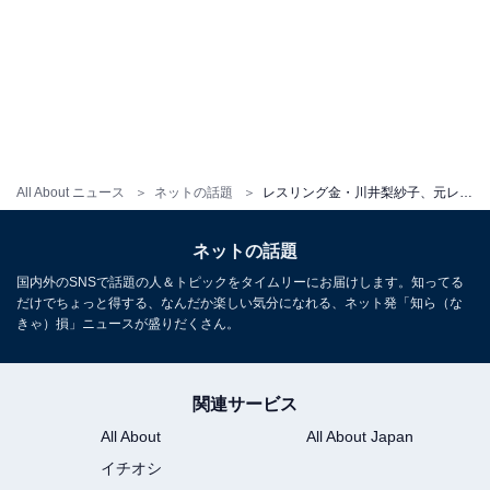
All About ニュース
ネットの話題
レスリング金・川井梨紗子、元レスリング選手のイケメン夫＆娘との家族ショットを公開！
ネットの話題
国内外のSNSで話題の人＆トピックをタイムリーにお届けします。知ってる
だけでちょっと得する、なんだか楽しい気分になれる、ネット発「知ら（な
きゃ）損」ニュースが盛りだくさん。
関連サービス
All About
All About Japan
イチオシ