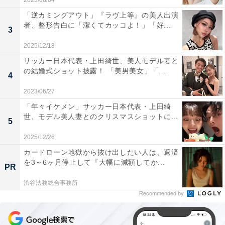
2023/08/04
「逆カミングアウト」『ラヴ上等』の美人出演
者、整形告白に「潔くてカッコよ！」「好...
3
2025/12/18
サッカー日本代表・上田綺世、美人モデル妻と
の結婚式ショット披露！ 「美男美女」「...
4
2023/06/27
「年々イケメン」サッカー日本代表・上田綺
世、モデル美人妻とのクリスマスショットに...
5
2025/12/26
カードローン地獄から抜け出したい人は、返済
を3～6ヶ月停止して『大幅に減額してか...
PR
渋谷法務総合事務所
Recommended by