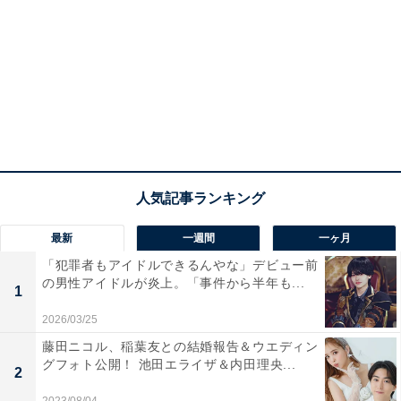
最新
一週間
一ヶ月
「犯罪者もアイドルできるんやな」デビュー前
の男性アイドルが炎上。「事件から半年も...
1
2026/03/25
藤田ニコル、稲葉友との結婚報告＆ウエディン
グフォト公開！ 池田エライザ＆内田理央...
2