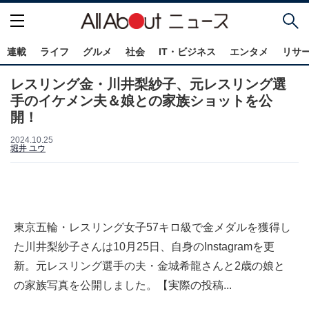
連載
ライフ
グルメ
社会
IT・ビジネス
エンタメ
リサ
レスリング金・川井梨紗子、元レスリング選
手のイケメン夫＆娘との家族ショットを公
開！
2024.10.25
堀井 ユウ
東京五輪・レスリング女子57キロ級で金メダルを獲得し
た川井梨紗子さんは10月25日、自身のInstagramを更
新。元レスリング選手の夫・金城希龍さんと2歳の娘と
の家族写真を公開しました。【実際の投稿...