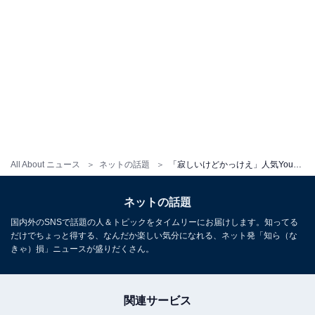
All About ニュース
ネットの話題
「寂しいけどかっけえ」人気YouTuber、14年続けたYouTubeの卒業を報告「マジで人生のセンスがいい」
ネットの話題
国内外のSNSで話題の人＆トピックをタイムリーにお届けします。知ってる
だけでちょっと得する、なんだか楽しい気分になれる、ネット発「知ら（な
きゃ）損」ニュースが盛りだくさん。
関連サービス