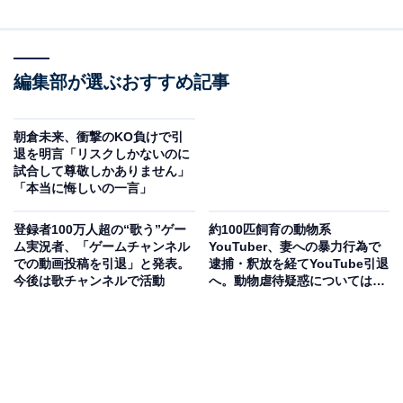
編集部が選ぶおすすめ記事
朝倉未来、衝撃のKO負けで引
退を明言「リスクしかないのに
試合して尊敬しかありません」
「本当に悔しいの一言」
登録者100万人超の“歌う”ゲー
約100匹飼育の動物系
ム実況者、「ゲームチャンネル
YouTuber、妻への暴力行為で
での動画投稿を引退」と発表。
逮捕・釈放を経てYouTube引退
今後は歌チャンネルで活動
へ。動物虐待疑惑については
「真っ向から否定」