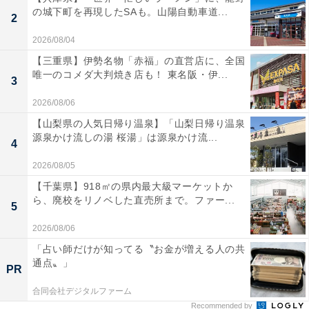
の城下町を再現したSAも。山陽自動車道...
2
2026/08/04
【三重県】伊勢名物「赤福」の直営店に、全国
唯一のコメダ大判焼き店も！ 東名阪・伊...
3
2026/08/06
【山梨県の人気日帰り温泉】「山梨日帰り温泉
源泉かけ流しの湯 桜湯」は源泉かけ流...
4
2026/08/05
【千葉県】918㎡の県内最大級マーケットか
ら、廃校をリノベした直売所まで。ファー...
5
2026/08/06
「占い師だけが知ってる〝お金が増える人の共
通点〟」
PR
合同会社デジタルファーム
Recommended by