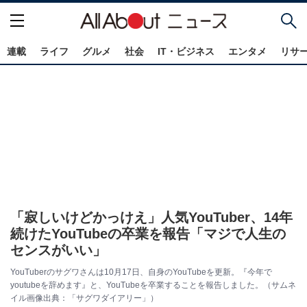
連載
ライフ
グルメ
社会
IT・ビジネス
エンタメ
リサ
「寂しいけどかっけえ」人気YouTuber、14年
続けたYouTubeの卒業を報告「マジで人生の
センスがいい」
YouTuberのサグワさんは10月17日、自身のYouTubeを更新。『今年で
youtubeを辞めます』と、YouTubeを卒業することを報告しました。（サムネ
イル画像出典：「サグワダイアリー」）