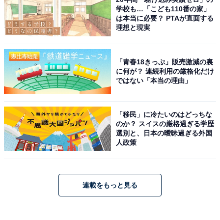
学校も…「こども110番の家」
は本当に必要？ PTAが直面する
理想と現実
「青春18きっぷ」販売激減の裏
に何が？ 連続利用の厳格化だけ
ではない「本当の理由」
「移民」に冷たいのはどっちな
のか？ スイスの厳格過ぎる学歴
選別と、日本の曖昧過ぎる外国
人政策
連載をもっと見る