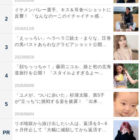
2026/03/08
イケメンバレー選手、キス＆耳食べショットに
反響！ 「なんなのーこのイチャイチャ感...
2
2026/01/29
「えっっろい」ヘラヘラ三銃士・まりな、圧巻
の美バストあらわなグラビアショット公開...
3
2023/09/29
「顔ちっっちゃ！」藤田ニコル、娘と初の北海
道旅行を公開！ 「スタイルよすぎるよ〜...
4
2026/08/08
「ユメが、ついに歩いた」杉浦太陽、第5子
が“立っち”に挑戦する姿を披露！ 「出来...
5
2026/08/04
リボ地獄から抜け出したい人は、返済を3～6
ヶ月停止して『大幅に減額してから返済す...
PR