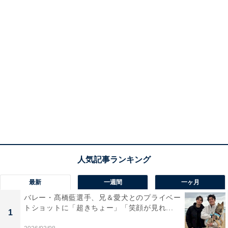
最新
一週間
一ヶ月
バレー・髙橋藍選手、兄＆愛犬とのプライベー
トショットに「超きちょー」「笑顔が見れ...
1