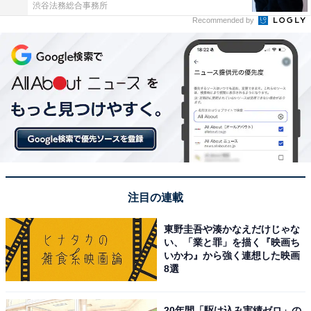
渋谷法務総合事務所
Recommended by
注目の連載
東野圭吾や湊かなえだけじゃな
い、「業と罪」を描く『映画ち
いかわ』から強く連想した映画
8選
20年間「駆け込み実績ゼロ」の