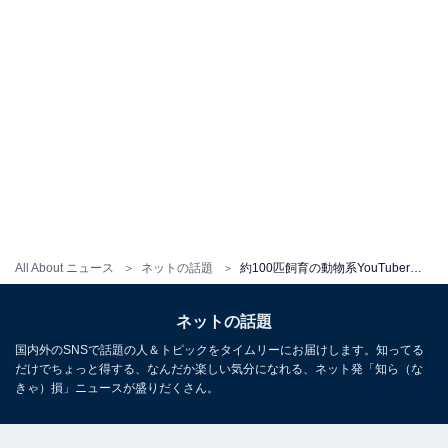
All About ニュース
ネットの話題
約100匹飼育の動物系YouTuber、妻への暴力行為で逮捕・釈放を経てYouTube引退へ。動物虐待疑惑については「真っ向から否定」
ネットの話題
国内外のSNSで話題の人＆トピックをタイムリーにお届けします。知ってる
だけでちょっと得する、なんだか楽しい気分になれる、ネット発「知ら（な
きゃ）損」ニュースが盛りだくさん。