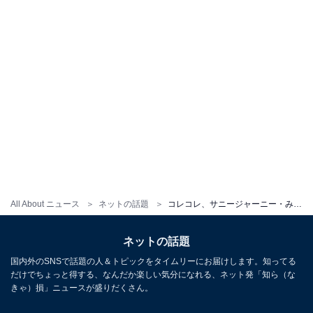
All About ニュース
ネットの話題
コレコレ、サニージャーニー・みずきの詐病疑惑を払拭。診断書、診療明細書などで確認「僕の言葉を信じるのであれば、詐病ではない」
ネットの話題
国内外のSNSで話題の人＆トピックをタイムリーにお届けします。知ってる
だけでちょっと得する、なんだか楽しい気分になれる、ネット発「知ら（な
きゃ）損」ニュースが盛りだくさん。