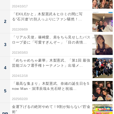
2024/10/17
「EXILEかと」木梨憲武＆ヒロミの間に写
る“石川遼”の別人っぷりにファン騒然！...
2
2022/09/09
「リアル天使」篠崎愛、肩をちら見せしたバス
ローブ姿に「可愛すぎんぞ～」「目の表情...
3
2023/03/03
「めちゃめちゃ豪華」木梨憲武、「第1回 最強
芸能ゴルフ選手権トーナメント」出場メ...
4
2024/12/18
「最高な集まり」木梨憲武、奈緒の誕生日をS
now Man・深澤辰哉＆光石研と祝福...
5
2025/02/20
金運下げるの絶対やめて！9割が知らない“貯金
術”