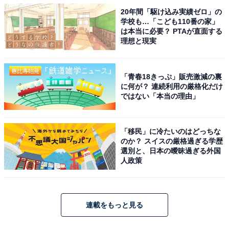
20年間「駆け込み実績ゼロ」の
学校も…「こども110番の家」
は本当に必要？ PTAが直面する
理想と現実
「青春18きっぷ」販売激減の裏
に何が？ 連続利用の厳格化だけ
ではない「本当の理由」
「移民」に冷たいのはどっちな
のか？ スイスの厳格過ぎる学歴
選別と、日本の曖昧過ぎる外国
人政策
連載をもっと見る