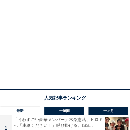
最新
一週間
一ヶ月
「うわすごい豪華メンバー」木梨憲武、ヒロミ
へ「連絡ください！」呼び掛ける。ISS...
1