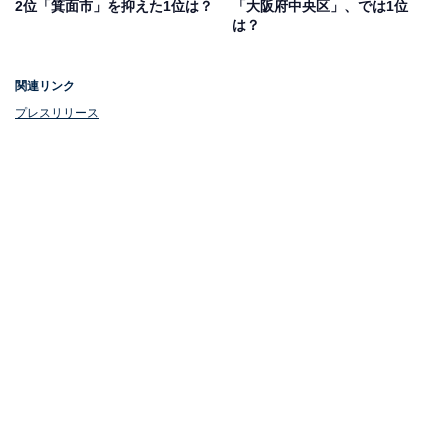
2位「箕面市」を抑えた1位は？
「大阪府中央区」、では1位
は？
関連リンク
プレスリリース
1位：出来島（1875万円）
1位にランクインしたのは、阪神なんば線の出来島駅で
す。梅田駅にもアクセスしやすく、比較的落ち着いた住
宅街でありながら、駅周辺にはスーパーや飲食店がそろ
っているため生活に困りません。
大阪湾にも近く、港町の風景や自然を感じられるスポッ