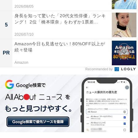
2026/08/05
身長を知って驚いた「20代女性俳優」ランキ
ング！ 2位「橋本環奈」をわずか1票差...
5
2026/07/10
Amazon今日も見逃せない！80%OFF以上が
続々登場
PR
Amazon
Recommended by
こちらもおすすめ
検索数が多かった「大阪府の住みたい街
（駅）」ランキング！ 2位は「大国町」、1位
は？