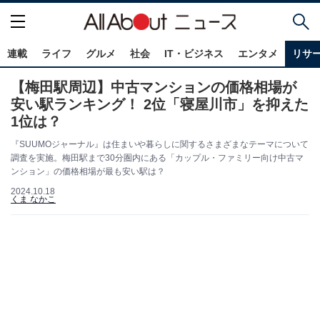
連載
ライフ
グルメ
社会
IT・ビジネス
エンタメ
リサ
【梅田駅周辺】中古マンションの価格相場が
安い駅ランキング！ 2位「寝屋川市」を抑えた
1位は？
『SUUMOジャーナル』は住まいや暮らしに関するさまざまなテーマについて
調査を実施。梅田駅まで30分圏内にある「カップル・ファミリー向け中古マ
ンション」の価格相場が最も安い駅は？
2024.10.18
くま なかこ