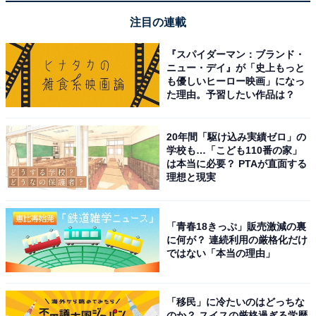
注目の連載
『スパイダーマン：ブランド・
1
2
ニュー・デイ』が「史上もっと
も優しいヒーロー映画」になっ
た理由。予習したい作品は？
20年間「駆け込み実績ゼロ」の
学校も…「こども110番の家」
は本当に必要？ PTAが直面する
理想と現実
「青春18きっぷ」販売激減の裏
に何が？ 連続利用の厳格化だけ
ではない「本当の理由」
「移民」に冷たいのはどっちな
のか？ スイスの厳格過ぎる学歴