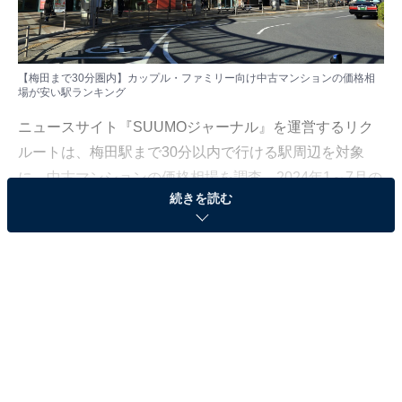
【梅田まで30分圏内】カップル・ファミリー向け中古マンションの価格相
場が安い駅ランキング
ニュースサイト『SUUMOジャーナル』を運営するリク
ルートは、梅田駅まで30分以内で行ける駅周辺を対象
に、中古マンションの価格相場を調査。2024年1～7月の
続きを読む
期間に集計されたデータの中から、「価格相場が安い駅
ランキング」を発表しました。
今回はその中から、「カップル・ファミリー向け（専有
面積50平米以上～80平米未満）中古マンション」のラン
キングを紹介します。
＞20位までの全ランキング結果