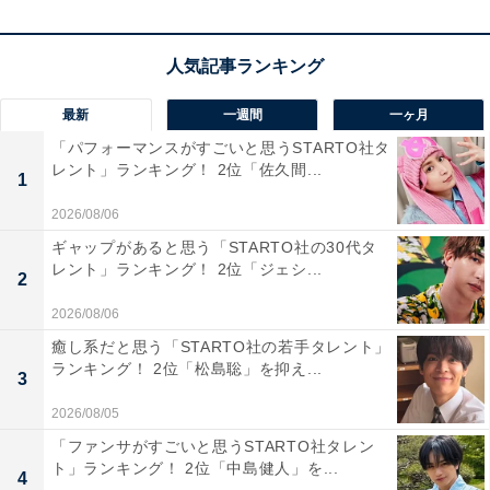
トも多数点在。総合病院を含む医療施設も充実してお
り、駅近くに公園や学校なども多いためファミリー層か
らも高評価を得ています。
最新
一週間
一ヶ月
この記事の筆者：くま なかこ プロフィール
「パフォーマンスがすごいと思うSTARTO社タ
編集プロダクション出身のフリーランスエディター。編
レント」ランキング！ 2位「佐久間...
1
集・執筆・校閲・SNS運用担当として月間120本以上の
2026/08/06
コンテンツ制作に携わっています。得意なジャンルはラ
ギャップがあると思う「STARTO社の30代タ
イフスタイル・金融・育児・エンタメ関連。
レント」ランキング！ 2位「ジェシ...
2
2026/08/06
20位までの全ランキング結果を見
次ページ
癒し系だと思う「STARTO社の若手タレント」
る
ランキング！ 2位「松島聡」を抑え...
3
2026/08/05
「ファンサがすごいと思うSTARTO社タレン
ト」ランキング！ 2位「中島健人」を...
4