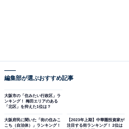
2位：寝屋川市（1880万円）
2位にランクインしたのは、京阪本線・寝屋川市駅で
す。人口約23万人が住む中核市の玄関口で、梅田エリア
へのアクセスも良好。
駅直結のショッピングモールやスーパーマーケット、医
療施設などが充実しており、生活利便性の高さも評価さ
れています。近隣には公園や河川敷など自然豊かな環境
編集部が選ぶおすすめ記事
もあり、駅徒歩10分のエリアに複数の小中高校があるた
め子育て世帯にも人気です。
大阪市の「住みたい行政区」ラ
ンキング！ 梅田エリアのある
「北区」を抑えた1位は？
大阪府民に聞いた「街の住みこ
【2023年上期】中華圏投資家が
こち（自治体）」ランキング！
注目する街ランキング！ 2位は