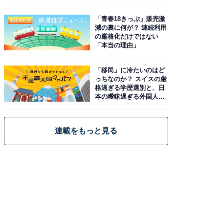
と現実
「青春18きっぷ」販売激
減の裏に何が？ 連続利用
の厳格化だけではない
「本当の理由」
「移民」に冷たいのはど
っちなのか？ スイスの厳
格過ぎる学歴選別と、日
本の曖昧過ぎる外国人政
策
連載をもっと見る