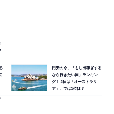
！
で
る
円安の今、「もし出稼ぎする
京
なら行きたい国」ランキン
グ！ 2位は「オーストラリ
ア」、では1位は？
チ