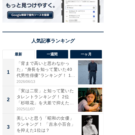
最新
一週間
一ヶ月
「背まで高いと思わなかっ
「癒し系
た」“身長を知って驚いた40
タレント
1
1
代男性俳優”ランキング！ 1...
「井ノ原
2026/06/13
2026/08/0
「実は二世」と知って驚いた
ギャップ
タレントランキング！ 2位
RTO社
2
2
「杉咲花」を大差で抑えた1
キング！
位...
2025/11/07
2026/08/0
美しいと思う「昭和の女優」
癒し系だ
ランキング！ 「吉永小百合」
の若手
3
3
を抑えた1位は？
グ！ 2