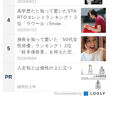
2025/04/21
2026/08/0
高学歴だと知って驚いたSTA
「ギャッ
RTOタレントランキング！ 2
RTO社
4
4
位「ラウール（Snow...
グ！ 2
2025/07/13
2026/07/3
身長を知って驚いた「50代女
「世界で
性俳優」ランキング！ 2位
ARTO
5
5
「鈴木保奈美」を抑えた圧
グ！ 2
倒...
2026/08/04
2026/08/0
人文知とは個性の上に立つ
【西野
刊『北
PR
PR
くか』
國學院大學
FINCHI o
Recommended by