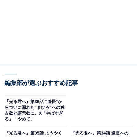
けたと評価しつつ「恨んでますの」と思いを吐露。まひ
ろは藤壺をさらに盛り上げたいという道長（柄本佑）
に、あかね／和泉式部（泉里香）を女房として推薦しま
す。
道長は嫡男・頼通（渡邊圭祐）を呼び、「家の繁栄のた
めではなく、民のためによい政をする」ため、中宮・彰
子（三上愛）が産んだ皇子・敦成親王を次の帝にすると
宣言。伊周（三浦翔平）が後見をする敦康親王（渡邉
編集部が選ぶおすすめ記事
櫂）との後継争いが表面化する中、彰子と敦成親王に対
する呪詛（じゅそ）の形跡が見つかり、伊周の関与が明
らかに。
『光る君へ』第36話 “道長”か
らついに漏れた“まひろ”への独
占欲と顕示欲に、X「やばすぎ
彰子が再び懐妊し、出産のため土御門殿へ里帰りをする
る」「やめて」
と、藤壺でのボヤを理由に敦康親王は伊周の屋敷へ。道
『光る君へ』第35話 ようやく
『光る君へ』第34話 道長への
長が自身を藤壺から遠ざけようとしていると語る敦康親