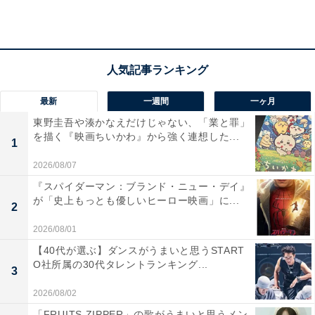
最新
一週間
一ヶ月
東野圭吾や湊かなえだけじゃない、「業と罪」
を描く『映画ちいかわ』から強く連想した...
1
2026/08/07
『スパイダーマン：ブランド・ニュー・デイ』
が「史上もっとも優しいヒーロー映画」に...
2
正気を失った“伊周”三浦翔平の怪演が衝撃的すぎ
2026/08/01
る！
【40代が選ぶ】ダンスがうまいと思うSTART
O社所属の30代タレントランキング...
3
道長への恨みに取りつかれ、帝から許された参内もせ
2026/08/02
ず、ひたすら呪詛をし続けていた伊周に降りかかった呪
「FRUITS ZIPPER」の歌がうまいと思うメン