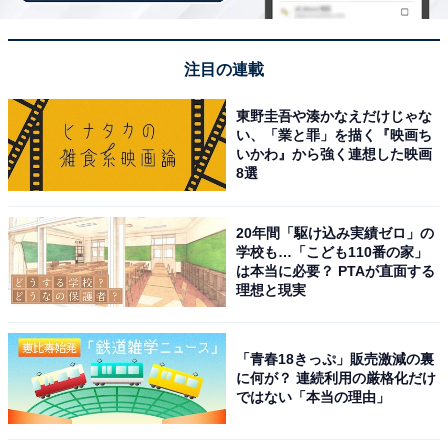
注目の連載
東野圭吾や湊かなえだけじゃな
い、「業と罪」を描く『映画ち
いかわ』から強く連想した映画
8選
画像出典：NHK『光る君へ』
公式Webサイト
20年間「駆け込み実績ゼロ」の
学校も…「こども110番の家」
は本当に必要？ PTAが直面する
理想と現実
「青春18きっぷ」販売激減の裏
に何が？ 連続利用の厳格化だけ
ではない「本当の理由」