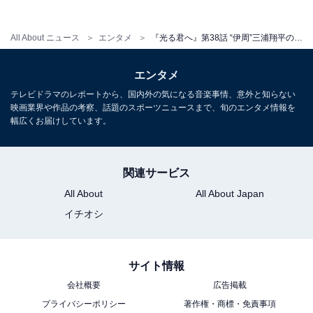
第39話は「とだえぬ絆」。彰子が2人目の皇子を出産
All About ニュース
エンタメ
『光る君へ』第38話 “伊周”三浦翔平の怪演にX衝撃！「狂気の沙汰」「黒目の向きがばらばら」驚きと称賛の声
し、自身の血を引く天皇の誕生を意識し始める道長。次
期皇位を巡り公卿たちの思惑が交錯する中、伊周の体調
エンタメ
悪化のうわさが広まり……。一方、まひろの帰省中、
テレビドラマのレポートから、国内外の気になる音楽事情、意外と知らない
娘・賢子（南沙良）の父親が道長であることを、弟・惟
映画業界や作品の考察、話題のスポーツニュースまで、旬のエンタメ情報を
幅広くお届けしています。
規（高杉真宙）が父・為時（岸谷五朗）にバラしてしま
い――。隠されていた真実を知った為時はまひろに何を
語るのか、注目です。
関連サービス
All About
All About Japan
『光る君へ』あらすじバックナンバー
イチオシ
・
第37話
・
第36話
サイト情報
・
第35話
会社概要
広告掲載
・
第34話
プライバシーポリシー
著作権・商標・免責事項