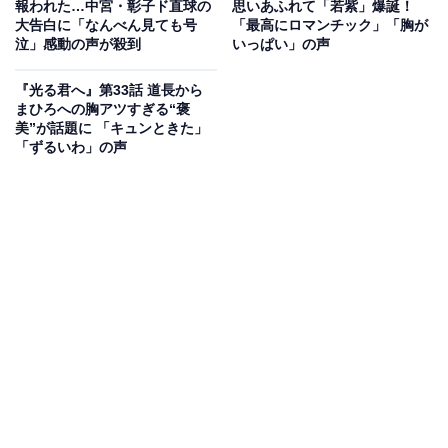
報われた…中宮・彰子ド直球の
思いあふれて「若紫」爆誕！
王。心身に支障を来すほど道長への恨みに取りつかれた
大告白に「なんべん見ても号
「最高にロマンチック」「胸が
泣」感動の声が殺到
いっぱい」の声
伊周は、土御門殿を訪ねると「全部お前のせいだ！」と
叫び、懐から呪詛札をまき散らします。伊周が退出され
『光る君へ』第33話 道長から
ゆく姿を目撃したまひろと道長の目が合い――。
まひろへの胸アツすぎる“褒
美”が話題に 「キュンときた」
「ずるいわ」の声
画像出典：NHK『光る君へ』
公式Webサイト