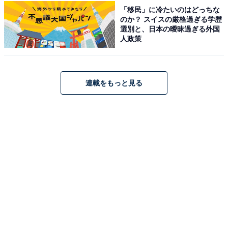
「移民」に冷たいのはどっちな
のか？ スイスの厳格過ぎる学歴
選別と、日本の曖昧過ぎる外国
人政策
まひろvsききょうの対峙（たいじ）シーンがヒリ
ヒリする
連載をもっと見る
また、まひろとききょうの対峙（たいじ）では、紫式部
と清少納言のライバル説が見事に描かれ、「まひろの態
度は変わらないけど、ききょうの態度があからさま…」
「ききょう、めっちゃディスってる…それを手厳しい指
摘とするまひろ…。怖い怖い怖い」「ききょうちゃん、
まひろちゃんが書いた源氏物語に本当に感銘を受けたん
だろうなぁ。ただ、それだけでは済まない2人の友情の
間に入ってしまった政治の思惑、大切な存在、物書きと
しての矜持」「まひろも作家として一歩も引かないんだ
ね」などのコメントが寄せられています。