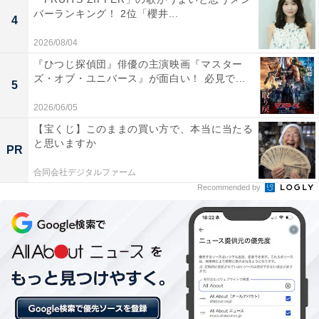
詛返し。身も心も狂い果てた伊周は、まさに「人を呪わ
バーランキング！ 2位「櫻井...
ば穴二つ」状態。視点も定まらず全身から恨みの気を噴
4
出する姿に衝撃が走りました。
2026/08/04
『ひつじ探偵団』俳優の主演映画『マスター
ズ・オブ・ユニバース』が面白い！ 必見で...
X（旧Twitter）では、「完全に正気を失ってる伊周、三
5
浦翔平のこの眼球まで狂わせる演技すごくない？黒目の
2026/06/05
向きがばらばら。現実にこんなことできる人いるんだ」
【宝くじ】このままの買い方で、本当に当たる
「伊周こんな凄まじい目になってたんだ…凄い役者さん
と思いますか
PR
だ」「一気に老け込み病も患い、もうかつての凛々しさ
合同会社デジタルファーム
の影も見えない狂気の沙汰に憑かれた伊周を、三浦翔平
Recommended by
さん本当に見事なまでの演じっぷりでスタオベしたくな
ったわ」など、三浦さんの怪演に驚きと称賛の声が殺到
しています。