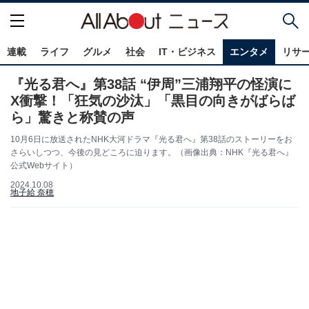
連載
ライフ
グルメ
社会
IT・ビジネス
エンタメ
リサ
『光る君へ』第38話 “伊周”三浦翔平の怪演に
X衝撃！「狂気の沙汰」「黒目の向きがばらば
ら」驚きと称賛の声
10月6日に放送されたNHK大河ドラマ『光る君へ』第38話のストーリーをお
さらいしつつ、今後の見どころに迫ります。（画像出典：NHK『光る君へ』
公式Webサイト）
2024.10.08
地子給 奈穂