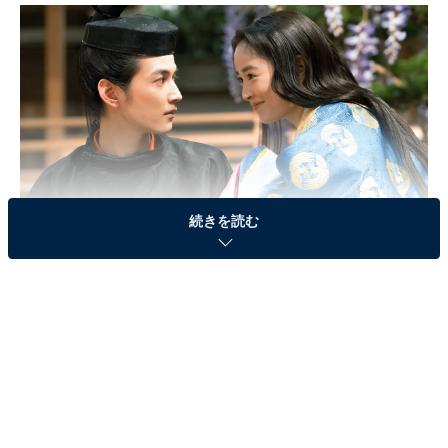
続きを読む
画像出典：NHK『光る君へ』
公式Webサイト
第38話のあらすじ
まひろ／藤式部（吉高由里子）を訪ねて来たききょう／
清少納言（ファーストサマーウイカ）は、亡き皇后・定
子との思い出をつづった「枕草子」から一条天皇（塩野
瑛久）の関心を奪ったまひろの物語について、感銘を受