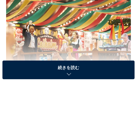
続きを読む
本場ドイツの雰囲気が楽しめる「横浜オクトーバーフェスト」
オクトーバーフェスト
とは、
ドイツ・ミュンヘン
で1810
年から開催されている
世界最大のビール祭り
のこと。横
浜赤レンガ倉庫では、本場ドイツの雰囲気が楽しめるイ
ベントとして2003年から開催しています。