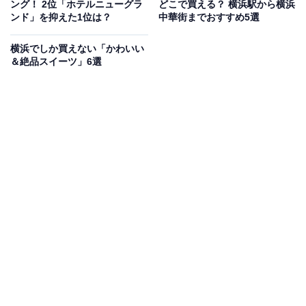
ング！ 2位「ホテルニューグラ
どこで買える？ 横浜駅から横浜
が提供されます。オクトーバーフェスト専用ビールの醸
ンド」を抑えた1位は？
中華街までおすすめ5選
造をドイツ政府から正式に許可されている
6大醸造所
の
うち、
4つの醸造所のビールが登場
します。
横浜でしか買えない「かわいい
＆絶品スイーツ」6選
ミュンヘン名物の白ソーセージ「ヴァイスヴルスト」、ドイツの味を忠実に