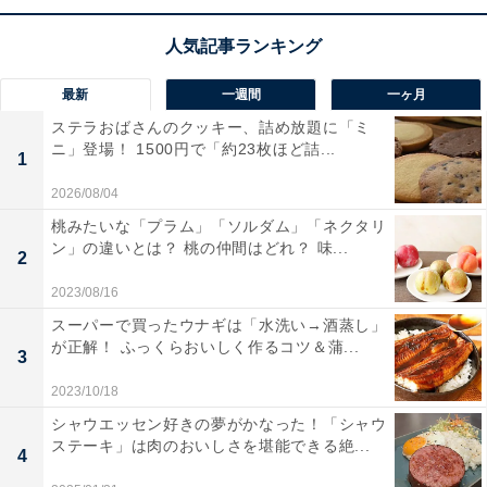
再現した国産ソーセージ2種とポテトのセット「ソーセージコンボ」、ドイ
ツで愛されているチキンカツ「至福のシュニッツェル」、ドイツの代表料理
「アイスヴァイン」
最新
一週間
一ヶ月
ステラおばさんのクッキー、詰め放題に「ミ
ニ」登場！ 1500円で「約23枚ほど詰...
1
2026/08/04
桃みたいな「プラム」「ソルダム」「ネクタリ
ン」の違いとは？ 桃の仲間はどれ？ 味...
2
2023/08/16
スーパーで買ったウナギは「水洗い→酒蒸し」
が正解！ ふっくらおいしく作るコツ＆蒲...
3
2023/10/18
シャウエッセン好きの夢がかなった！「シャウ
ステーキ」は肉のおいしさを堪能できる絶...
日本初上陸や限定醸造のドイツビールをチェッ
4