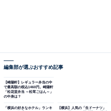
編集部が選ぶおすすめ記事
【崎陽軒】レギュラー弁当の中
左から、パウラーナー「オクトーバーフェストビア」、ハッカープショール
「オクトーバーフェストビア」、シュパーテン「ミュンへナー・ヘル」、ホ
で最高額の税込1460円。崎陽軒
フブロイ「オクトーバーフェストビア」
「松花堂弁当 ～松茸ごはん～」
の中身は？
2024年は、9月27日から10月14日までの期間中、ドイツ
ビールをはじめ100種類以上のビール、ドイツ料理など
「横浜の好きなホテル」ランキ
【横浜】人気の「生ドーナツ」