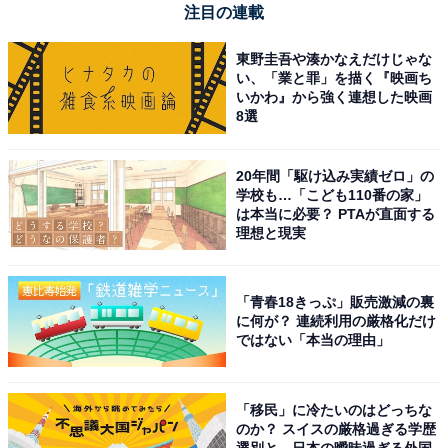
注目の連載
「
日本初上陸
」や「
限定醸造
」の珍しいビールをチェッ
ク！
東野圭吾や湊かなえだけじゃな
い、「業と罪」を描く『映画ち
いかわ』から強く連想した映画
日本初上陸の
ケーニッヒ ルードヴィッヒ
「
カルテンベル
8選
グスペシャル
」は澄んだドルトムンダー・ラガーで、ク
リーミーできめ細かい泡が特徴。ピリッとした刺激があ
20年間「駆け込み実績ゼロ」の
り、ソフトで丸みのある味わいが後を引きます。エレガ
学校も…「こども110番の家」
ントでフレッシュ、軽やかでほろ苦い、伝統的なバイエ
は本当に必要？ PTAが直面する
理想と現実
ルンの祝祭ビールです。1日100杯限定となります。
限定醸造の
ヴァイエンステファン「ブラウパクト 2024」
「青春18きっぷ」販売激減の裏
に何が？ 連続利用の厳格化だけ
は、世界一と評された修道院ビールの意志を受け継い
ではない「本当の理由」
だ、セント・ベルナルデュス醸造所との一生に一度限り
の激レアコラボビール。ドイツとベルギーの伝統製法を
掛け合わせた最高級ブロンドエール。1日300杯限定。
「移民」に冷たいのはどっちな
のか？ スイスの厳格過ぎる学歴
選別と、日本の曖昧過ぎる外国