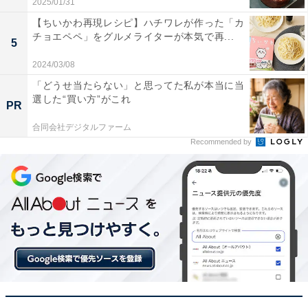
ク！
2025/01/31
【ちいかわ再現レシピ】ハチワレが作った「カ
チョエペペ」をグルメライターが本気で再...
5
2024/03/08
「どうせ当たらない」と思ってた私が本当に当
選した“買い方”がこれ
PR
合同会社デジタルファーム
Recommended by
左から、ヴァイエンステファン「ブラウパクト 2024」、ライカイム「シュ
タインビア」、ケーニッヒ ルードヴィッヒ「カルテンベルグスペシャル」
「どのビールを選べばよいか分からない」という人は、