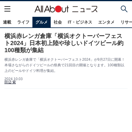
連載
ライフ
グルメ
社会
IT・ビジネス
エンタメ
リサ
横浜赤レンガ倉庫「横浜オクトーバーフェス
ト2024」日本初上陸や珍しいドイツビール約
100種類が集結
横浜赤レンガ倉庫で「横浜オクトーバーフェスト2024」が9月27日に開幕！
本場さながらのドイツビールの祭典で21回目の開催となります。100種類以
上のビールやドイツ料理が集結。
2024.10.03
田辺 紫