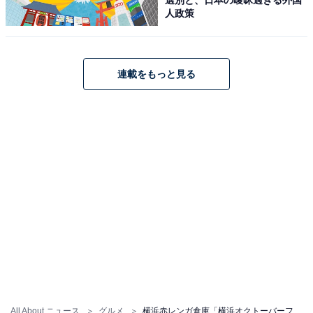
日本初上陸ではありませんが、特徴的な
ダンベル型グラ
人政策
ス
で提供されるのは、世界最古の製法で醸造している
「
ライカイム シュタインビア
」。醸造麦芽を石の上でロ
ーストしてキャラメル化し、ビールにほのかな酸味と滑
連載をもっと見る
らかな口当たりを与えた無濾過のアンバーラガーです。
1日100杯限定。
伝統のドイツビール「ホフブロ
次ページ
イ」のブースも
All About ニュース
グルメ
横浜赤レンガ倉庫「横浜オクトーバーフェスト2024」日本初上陸や珍しいドイツビール約100種類が集結