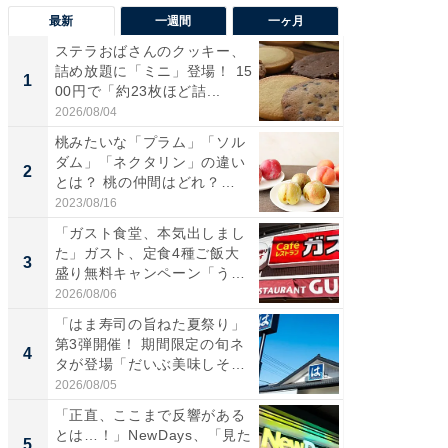
最新
一週間
一ヶ月
ステラおばさんのクッキー、
ステラ
詰め放題に「ミニ」登場！ 15
詰め放題
1
1
00円で「約23枚ほど詰...
00円で「
2026/08/04
2026/08/0
桃みたいな「プラム」「ソル
「えぐ
ダム」「ネクタリン」の違い
う！」
2
2
とは？ 桃の仲間はどれ？
神」と
味...
が神」「.
2023/08/16
2026/08/0
「ガスト食堂、本気出しまし
「はま
た」ガスト、定食4種ご飯大
第3弾開
3
3
盛り無料キャンペーン「うお
タが登
お...
う...
2026/08/06
2026/08/0
「はま寿司の旨ねた夏祭り」
「たま
第3弾開催！ 期間限定の旬ネ
グ、新作
4
4
タが登場「だいぶ美味しそ
ィ”登場
う...
2026/08/05
2026/08/0
「正直、ここまで反響がある
「とう
とは…！」NewDays、「見た
家、“ア
5
5