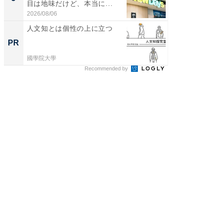
目は地味だけど、本当に...
っ！？1
2026/08/06
2026/08/0
人文知とは個性の上に立つ
テレワ
る働き
PR
PR
國學院大學
東京証券
Recommended by