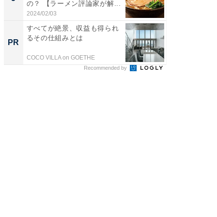
の？ 【ラーメン評論家が解...
目は地味
2024/02/03
2026/08/0
すべてが絶景、収益も得られ
シェア別荘
るその仕組みとは
wners
PR
PR
COCO VILLA on GOETHE
COCO VIL
Recommended by