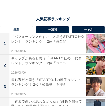
最新
一週間
一ヶ月
「パフォーマンスがすごいと思うSTARTO社タ
第1位：横浜ベイシェラトン ホテル&タワーズ
レント」ランキング！ 2位「佐久間...
1
2026/08/06
ギャップがあると思う「STARTO社の30代タ
レント」ランキング！ 2位「ジェシ...
2
2026/08/06
癒し系だと思う「STARTO社の若手タレント」
ランキング！ 2位「松島聡」を抑え...
3
2026/08/05
「背まで高いと思わなかった」“身長を知って