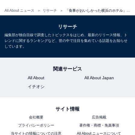
All About ニュース
リサーチ
「食事がおいしかった横浜のホテル」ランキング！ 2位「ハイアット リージェンシー 横浜」、1位は？
リサーチ
編集部が独自目線で調査したトピックスをはじめ、最新のリリース情報、ト
こちらもおすすめ
レンドに関するランキングなど、世の中で注目を集めている話題をお知らせ
しています。
「横浜の好きなホテル」ランキング！ 2位「ホ
テルニューグランド」を抑えた1位は？
関連サービス
All About
All About Japan
イチオシ
サイト情報
1
2
会社概要
広告掲載
プライバシーポリシー
著作権・商標・免責事項
当サイトの情報についての注意
All About ニュースについて