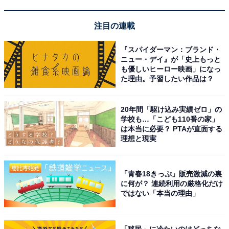
ほかにも、最上階（28階）にある
フレンチ「ベイ･ビュ
注目の連載
ー」
や、
日本料理「木の花」
（8階）など、横浜駅に近
いロケーションでバラエティに富んだ本格的な味と雰囲
『スパイダーマン：ブランド・
気を味わえるレストランが充実しています。
ニュー・デイ』が「史上もっと
も優しいヒーロー映画」になっ
た理由。予習したい作品は？
回答者からは、「コンパスというレストランのビュッフ
ェが美味しかったから」（30代女性／千葉県）、「朝食
20年間「駆け込み実績ゼロ」の
が美味しいと聞いていましたが本当に美味しくてお腹い
学校も…「こども110番の家」
っぱい食べてしまいました」（50代女性／群馬県）、
は本当に必要？ PTAが直面する
理想と現実
「地下にあるドーレというパン屋さんがとても美味し
く、特にクロワッサンが美味しかったので」（30代女性
／神奈川県）という声が上がっています。
「青春18きっぷ」販売激減の裏
に何が？ 連続利用の厳格化だけ
ではない「本当の理由」
※回答者のコメントは原文ママです
この記事の執筆者：田辺 紫 プロフィール
「移民」に冷たいのはどっちな