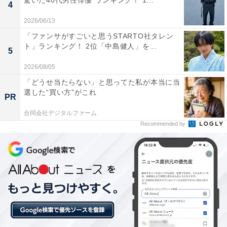
驚いた40代男性俳優”ランキング！ 1...
4
2026/06/13
「ファンサがすごいと思うSTARTO社タレン
ト」ランキング！ 2位「中島健人」を...
オールデイブッフェ「コンパス」は、ランチもディナーもオーダーブッフェ
5
スタイル。画像は「夏の北海道フェア」（開催中～10月31日まで）のイメ
ージ（提供画像）
2026/08/05
「どうせ当たらない」と思ってた私が本当に当
1位に輝いたのは「
横浜ベイシェラトン ホテル&タワー
選した“買い方”がこれ
PR
ズ
」。ホテル内には8つのレストラン・バーがありま
す。
合同会社デジタルファーム
Recommended by
オールデイブッフェ「コンパス」
（2階）は多くのメデ
ィアに紹介される大人気のレストラン。自分のスマート
フォンから注文できるシステムを利用し、ランチは70種
類、ディナーは100種類以上から好きなだけオーダーで
きる「
オーダーブッフェ～グルメパレット～
」を提供し
ています。