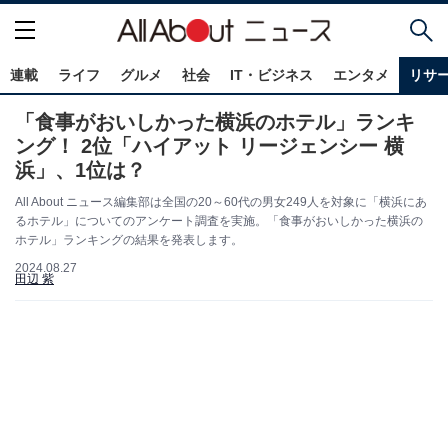
連載
ライフ
グルメ
社会
IT・ビジネス
エンタメ
リサ
「食事がおいしかった横浜のホテル」ランキ
ング！ 2位「ハイアット リージェンシー 横
浜」、1位は？
All About ニュース編集部は全国の20～60代の男女249人を対象に「横浜にあ
るホテル」についてのアンケート調査を実施。「食事がおいしかった横浜の
ホテル」ランキングの結果を発表します。
2024.08.27
田辺 紫