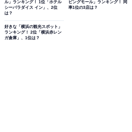
ル」ランキング！ 1位「ホテル
ピングモール」ランキング！ 同
シーパラダイス イン」、2位
率1位の3店は？
回答者からは「朝食のビュッフェを食べましたが、良い
は？
素材でフレッシュな野菜や卵を使った料理やスムージ
好きな「横浜の観光スポット」
ー、ふわふわフレンチトーストなど全て一流レストラン
ランキング！ 2位「横浜赤レン
以上のクオリティだったので」（30代女性／東京都）、
ガ倉庫」、1位は？
「中のレストランはとても美味しくて感動した」（60代
男性／神奈川県）、「ブュッフェスタイルだが、どれも
美味しかったから」（50代男性／大阪府）という声が上
がっています。