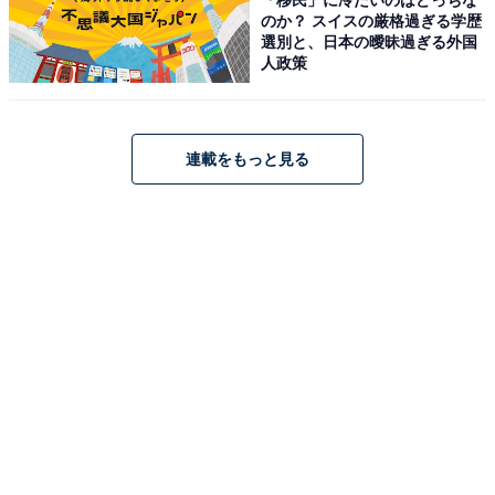
神奈川県在住コピーライター。2001年2月より総合情報
のか？ スイスの厳格過ぎる学歴
選別と、日本の曖昧過ぎる外国
サイト「All About」で横浜ガイドを務める。2009年4
人政策
月、第3回かながわ検定 横浜ライセンス1級取得。「横浜
ウォッチャー」として、ブログ、SNSを運営。
連載をもっと見る
8位までの全ランキング結果を見
次ページ
る