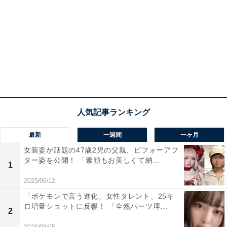
最新
一週間
一ヶ月
女装姿が話題の47歳2児の父親、ビフォーアフ
ター姿を公開！ 「素顔もお美しくて納...
1
2025/06/12
「ポケモンで言う進化」女性タレント、25キ
ロ増量ショットに反響！ 「全然パーツ埋...
2