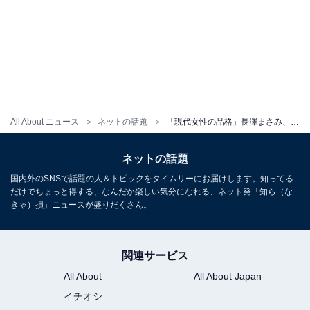
All About ニュース
ネットの話題
「現代女性の品格」長澤まさみ、ウエストチラ見えの“ドルガバ”コーデ披露！ 個性派コーデを着こなす
ネットの話題
国内外のSNSで話題の人＆トピックをタイムリーにお届けします。知ってる
だけでちょっと得する、なんだか楽しい気分になれる、ネット発「知ら（な
きゃ）損」ニュースが盛りだくさん。
関連サービス
All About
All About Japan
イチオシ