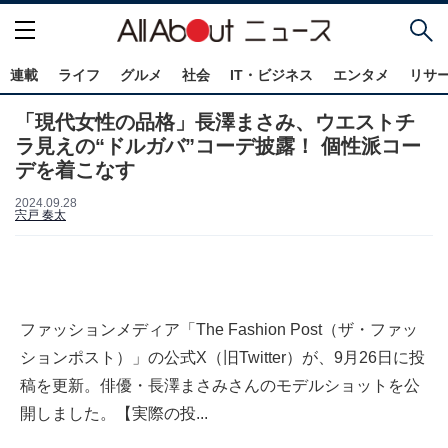
連載
ライフ
グルメ
社会
IT・ビジネス
エンタメ
リサ
「現代女性の品格」長澤まさみ、ウエストチ
ラ見えの“ドルガバ”コーデ披露！ 個性派コー
デを着こなす
2024.09.28
宍戸 奏太
ファッションメディア「The Fashion Post（ザ・ファッ
ションポスト）」の公式X（旧Twitter）が、9月26日に投
稿を更新。俳優・長澤まさみさんのモデルショットを公
開しました。【実際の投...