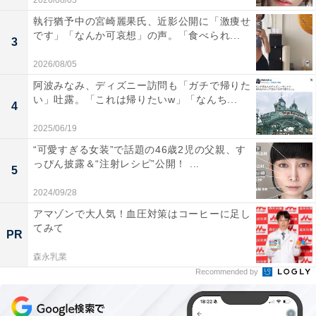
2026/08/05
執行猶予中の宮崎麗果氏、近影公開に「激痩せ
です」「なんか可哀想」の声。「食べられ...
3
2026/08/05
阿波みなみ、ディズニー訪問も「ガチで帰りた
い」吐露。「これは帰りたいw」「なんち...
4
2025/06/19
“可愛すぎる女装”で話題の46歳2児の父親、す
っぴん披露＆“注射レシピ”公開！ ...
5
2024/09/28
アマゾンで大人気！血圧対策はコーヒーに足し
てみて
PR
森永乳業
Recommended by