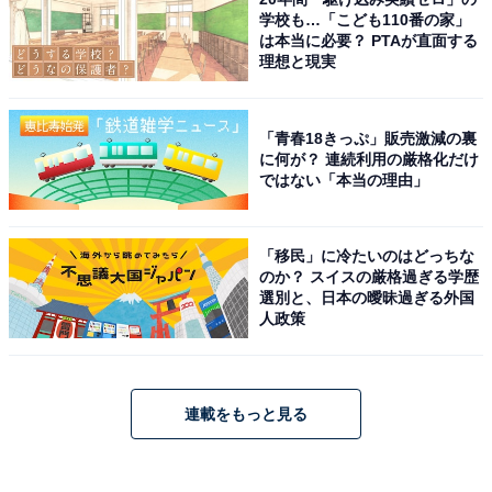
学校も…「こども110番の家」
は本当に必要？ PTAが直面する
理想と現実
「青春18きっぷ」販売激減の裏
に何が？ 連続利用の厳格化だけ
ではない「本当の理由」
「移民」に冷たいのはどっちな
のか？ スイスの厳格過ぎる学歴
選別と、日本の曖昧過ぎる外国
人政策
連載をもっと見る