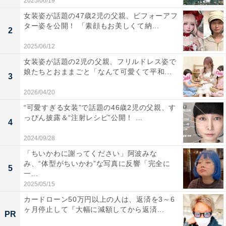
2025/06/19
女装姿が話題の47歳2児の父親、ビフォーアフ
ター姿を公開！ 「素顔もお美しくて納...
2
2025/06/12
女装姿が話題の2児の父親、フリルドレス姿で
娘たちとおままごと「なんて可愛くて平和...
3
2026/04/20
“可愛すぎる女装”で話題の46歳2児の父親、す
っぴん披露＆“注射レシピ”公開！ ...
4
2024/09/28
「ちいかわに謝ってください」阿波みな
み、“体型がちいかわ”な写真に反響「完全に
5
一...
2025/05/15
カードローン50万円以上の人は、返済を3～6
ヶ月停止して『大幅に減額してから返済...
PR