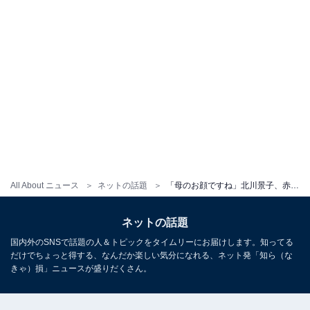
All About ニュース
ネットの話題
「母のお顔ですね」北川景子、赤ちゃんをおんぶしたオフショット公開！ 「美しい… 圧倒的に」と反響
ネットの話題
国内外のSNSで話題の人＆トピックをタイムリーにお届けします。知ってる
だけでちょっと得する、なんだか楽しい気分になれる、ネット発「知ら（な
きゃ）損」ニュースが盛りだくさん。