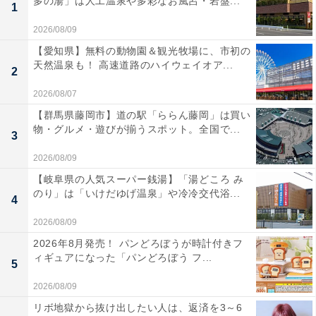
多の湯」は人工温泉や多彩なお風呂・岩盤...
1
2026/08/09
【愛知県】無料の動物園＆観光牧場に、市初の
天然温泉も！ 高速道路のハイウェイオア...
2
2026/08/07
【群馬県藤岡市】道の駅「ららん藤岡」は買い
物・グルメ・遊びが揃うスポット。全国で...
3
2026/08/09
【岐阜県の人気スーパー銭湯】「湯どころ み
のり」は「いけだゆげ温泉」や冷冷交代浴...
4
2026/08/09
2026年8月発売！ パンどろぼうが時計付きフ
ィギュアになった「パンどろぼう フ...
5
2026/08/09
リボ地獄から抜け出したい人は、返済を3～6