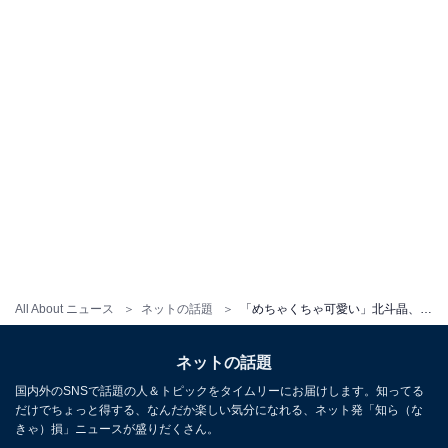
All About ニュース
ネットの話題
「めちゃくちゃ可愛い」北斗晶、夫婦で愛犬のバースデーを祝福し反響の声！ 「お誕生日おめでとう」
ネットの話題
国内外のSNSで話題の人＆トピックをタイムリーにお届けします。知ってる
だけでちょっと得する、なんだか楽しい気分になれる、ネット発「知ら（な
きゃ）損」ニュースが盛りだくさん。