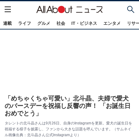
連載
ライフ
グルメ
社会
IT・ビジネス
エンタメ
リサ
「めちゃくちゃ可愛い」北斗晶、夫婦で愛犬
のバースデーを祝福し反響の声！ 「お誕生日
おめでとう」
タレントの北斗晶さんは9月26日、自身のInstagramを更新。愛犬の誕生日を
祝福する様子を披露し、ファンから大きな話題を呼んでいます。（サムネイ
ル画像出典：北斗晶さん公式Instagramより）