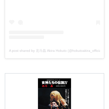
A post shared by 北斗晶 Akira Hokuto (@hokutoakira_official)