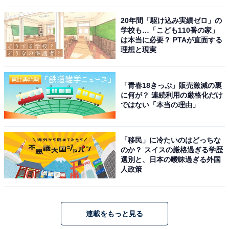
20年間「駆け込み実績ゼロ」の
学校も…「こども110番の家」
は本当に必要？ PTAが直面する
理想と現実
「青春18きっぷ」販売激減の裏
に何が？ 連続利用の厳格化だけ
ではない「本当の理由」
「移民」に冷たいのはどっちな
のか？ スイスの厳格過ぎる学歴
選別と、日本の曖昧過ぎる外国
人政策
連載をもっと見る